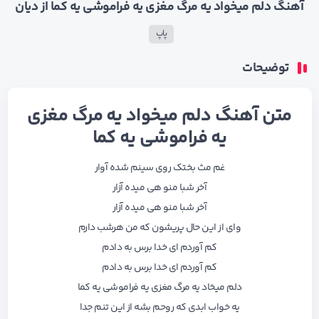
آهنگ دﻟﻢ ﻣﻴﺨﻮاد ﻳﻪ ﻣﺮگ ﻣﻐﺰی ﻳﻪ ﻓﺮاﻣﻮﺷﻰ ﻳﻪ ﻛﻤﺎ از دیان
پاپ
توضیحات
متن آهنگ دﻟﻢ ﻣﻴﺨﻮاد ﻳﻪ ﻣﺮگ ﻣﻐﺰی
ﻳﻪ ﻓﺮاﻣﻮﺷﻰ ﻳﻪ ﻛﻤﺎ
غم مث بختک روی سینم شده آوار
آخر شبا منو هی میده آزار
آخر شبا منو هی میده آزار
وای از این حال پریشون که من هرشب دارم
کم آوردم ای خدا برس به دادم
کم آوردم ای خدا برس به دادم
دلم میخاد یه مرگ مغزی یه فراموشی یه کما
یه خواب ابدی که روحم بشه از این تنم جدا