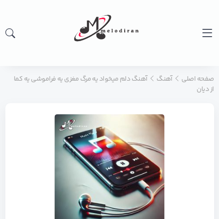
صفحه اصلی
آهنگ
آهنگ دﻟﻢ ﻣﻴﺨﻮاد ﻳﻪ ﻣﺮگ ﻣﻐﺰی ﻳﻪ ﻓﺮاﻣﻮﺷﻰ ﻳﻪ ﻛﻤﺎ
از دیان