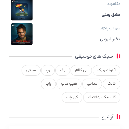
دکاموند
عشق یعنی
سهراب پاکزاد
دختر ایرونی
سبک های موسیقی
آلترناتیو راک
بی کلام
راک
رپ
سنتی
فانک
مداحی
هیپ هاپ
پاپ
کلاسیک-رمانتیک
کی پاپ
آرشیو