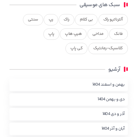
سبک های موسیقی
آلترناتیو راک
بی کلام
راک
رپ
سنتی
فانک
مداحی
هیپ هاپ
پاپ
کلاسیک-رمانتیک
کی پاپ
آرشیو
بهمن و اسفند 1404
دی و بهمن 1404
آذر و دی 1404
آبان و آذر 1404