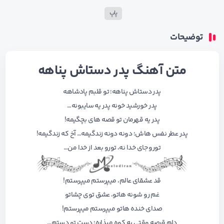
پاپ
توضیحات
متن آهنگ پدر دستاش پناهه
پدر دستاش پناهه؛ تو قلبم پادشاهه
پدر خورشید خونه پدر یه سایبونه…
پدر یه قهرمان تو قصه های بچگیمه!
پدر عطر نفس هاش؛ دونه دونه زندگیمه… آخ که زندگیمه!
تورو جای خدا نه، تورو بعد از خدا من…
قد عشقای عالم، میپرستم میپرستم!
غم رو شونه هاتو، عشق توی چشاتو
صدای خنده هاتو میپرستم میپرستم!
دلم قرصه وقتی یه کوه میذاره؛ دست تو دستم…