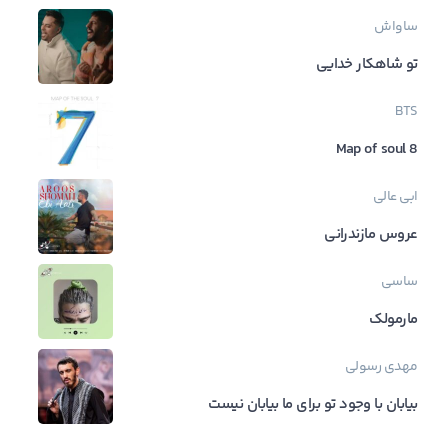
ساواش
تو شاهکار خدایی
BTS
Map of soul 8
ابی عالی
عروس مازندرانی
ساسی
مارمولک
مهدی رسولی
بیابان با وجود تو برای ما بیابان نیست