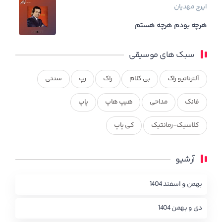
ایرج مهدیان
هرچه بودم هرچه هستم
سبک های موسیقی
آلترناتیو راک
بی کلام
راک
رپ
سنتی
فانک
مداحی
هیپ هاپ
پاپ
کلاسیک-رمانتیک
کی پاپ
آرشیو
بهمن و اسفند 1404
دی و بهمن 1404