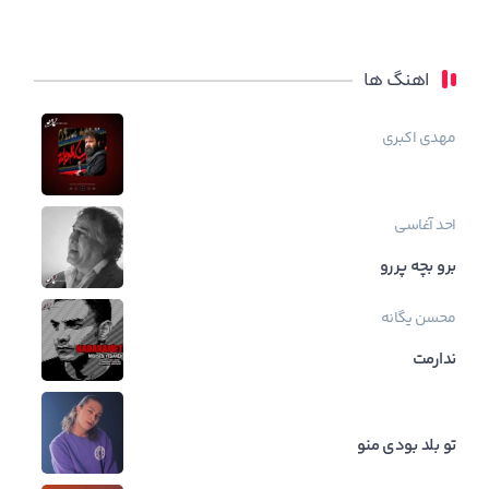
اهنگ ها
مهدی اکبری
احد آغاسی
برو بچه پررو
محسن یگانه
ندارمت
تو بلد بودی منو