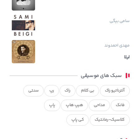
سامی بیگی
مهدی احمدوند
لیلا
سبک های موسیقی
آلترناتیو راک
بی کلام
راک
رپ
سنتی
فانک
مداحی
هیپ هاپ
پاپ
کلاسیک-رمانتیک
کی پاپ