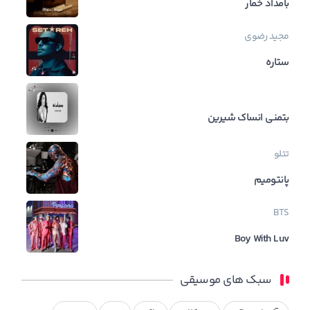
بامداد خمار
مجید رضوی
ستاره
بتمنی انساک شیرین
تتلو
پانتومیم
BTS
Boy With Luv
سبک های موسیقی