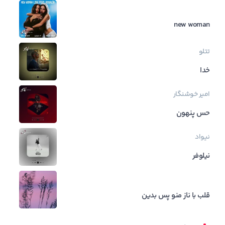
new woman
تتلو
خدا
امیر خوشنگار
حس پنهون
نیواد
نیلوفر
قلب با ناز منو پس بدین