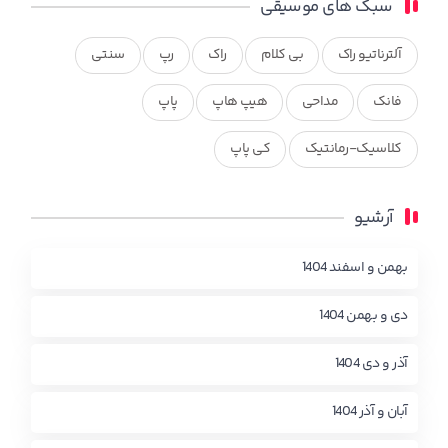
سبک های موسیقی
آلترناتیو راک
بی کلام
راک
رپ
سنتی
فانک
مداحی
هیپ هاپ
پاپ
کلاسیک-رمانتیک
کی پاپ
آرشیو
بهمن و اسفند 1404
دی و بهمن 1404
آذر و دی 1404
آبان و آذر 1404