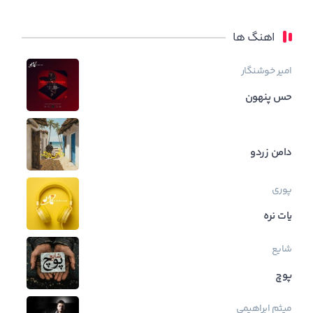
اهنگ ها
امیر خوشنگار
حس پنهون
دامن زردو
پوری
یات نره
شایع
پوچ
میثم ابراهیمی