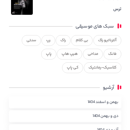
ترس
سبک های موسیقی
آلترناتیو راک
بی کلام
راک
رپ
سنتی
فانک
مداحی
هیپ هاپ
پاپ
کلاسیک-رمانتیک
کی پاپ
آرشیو
بهمن و اسفند 1404
دی و بهمن 1404
آذر و دی 1404