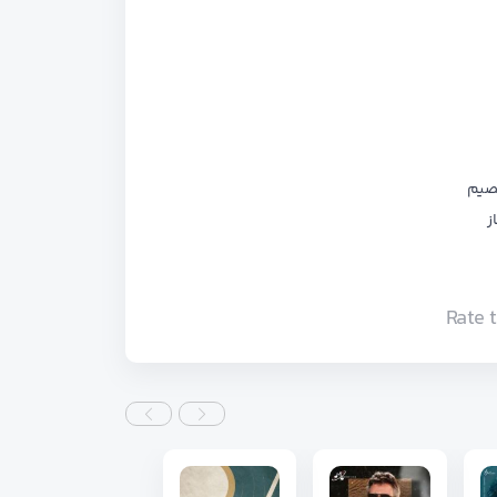
قصیم
ز
Rate 