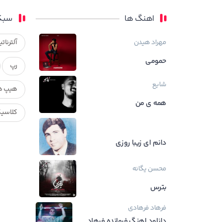
اهنگ ها
سبک
مهراد هیدن
آلترناتی
حمومی
رپ
شایع
هیپ ه
همه ی من
کلاسی
دانم ای زیبا روزی
محسن یگانه
بترس
فرهاد فرهادی
دانلود اهنگ فرمانده فرهاد