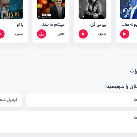
دشت پونه های وحشی
بی بی گل
میشم به فدات خودم یک نفری
با تو
معین
معین
معین
ات
ان را بنویسید!