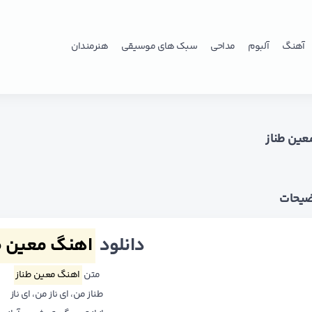
آهنگ
آلبوم
مداحی
سبک های موسیقی
هنرمندان
ین طناز
ضیحات
دانلود
اهنگ معین ط
متن
اهنگ معین طناز
طناز من، ای ناز من، ای ناز