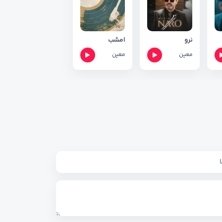
نرو
امشب
معین
معین