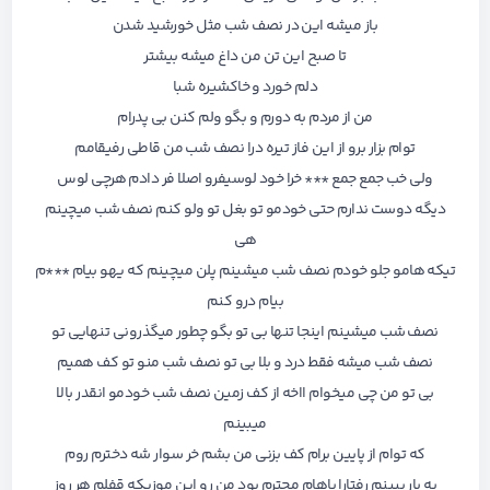
باز میشه این در نصف شب مثل خورشید شدن
تا صبح این تن من داغ میشه بیشتر
دلم خورد و خاکشیره شبا
من از مردم به دورم و بگو ولم کنن بی پدرام
توام بزار برو از این فاز تیره درا نصف شب من قاطی رفیقامم
ولی خب جمع جمع *** خرا خود لوسیفرو اصلا فر دادم هرچی لوس
دیگه دوست ندارم حتی خودمو تو بغل تو ولو کنم نصف شب میچینم
هی
تیکه هامو جلو خودم نصف شب میشینم پلن میچینم که یهو بیام ***م
بیام درو کنم
نصف شب میشینم اینجا تنها بی تو بگو چطور میگذرونی تنهایی تو
نصف شب میشه فقط درد و بلا بی تو نصف شب منو تو کف همیم
بی تو من چی میخوام ااخه از کف زمین نصف شب خودمو انقدر بالا
میبینم
که توام از پایین برام کف بزنی من بشم خر سوار شه دخترم روم
یه بار ببینم رفتارا باهام محترم بود من رو این موزیکه قفلم هر روز