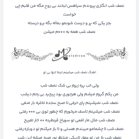
نصف شب انگاری پروندم سیاهس لبخند بی روح مگه من قلبم چی
خواست
بجز یکی که پر و درست شونمو بماله بگه برو درسته
نصف شب همه به ***م میشن
اهنگ نصف شب میشینم اینجا تنها بی تو
ولی خب پره زیرم بی شک نصف شب
من یکم گیرم میشم ولی هرجوری بود پیچید بی رحم دیشب
نصف شب نمیشینم پای حرفی تا صبح سجده تخلیه بار منفی
نصف شب میشینم تاسف میخورم که چطور توی بی *** رفتی
نصف شب مثل مار افعی تو سوراخ قرنطینه ** خار تفریح
نصف شب تا چشمامو میبندم هستی و تا باز میکنم تو دوباره رفتی
نصف شب باز من تو عمق تاریکی منتظر نور صبح میشه این شب