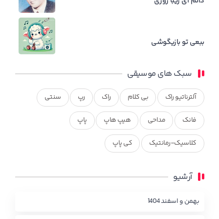
دانم ای زیبا روزی
ببعی تو بازیگوشی
سبک های موسیقی
آلترناتیو راک
بی کلام
راک
رپ
سنتی
فانک
مداحی
هیپ هاپ
پاپ
کلاسیک-رمانتیک
کی پاپ
آرشیو
بهمن و اسفند 1404