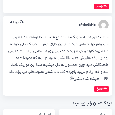
پاسخ
6 آبان 1403
=PabAliaM=
بمولا بدجور قفلیه موزیک،یجا نوشتع قدیمیه یجا نوشته جدیده ولی
نمیدونم چرا احساس میکنم از اون کارای نیم ساعتیه که دلی خونده
شده زود کاراشو کرده زود داده بیرون ی قسمتایی از تکست قدیمی
بود،ی تیکه هاییش جدید تالا نشنیده بودم البته که ممرضا همه
عاهنگاش دلیه چون همشون به دل میشینه منتا این موزیک باعث
شد واقعا برگام بریزه. پاچیدم کلا. داداشمی ممرضا،قلب آبی برات دادا
💙🚶‍♂️ هیشع شاد باشی🤩
پاسخ
دیدگاهتان را بنویسید!