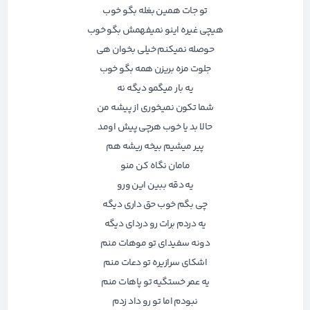
تو جات همین بغله بگو خوب
هیچی غیره اینو نمیفهمش بگو خوب
حوصله نمیکنم خیلی بخوان هی
جلوت مزه بریزن همه بگو خوب
یه بار میگمو دیگه نه
شما تکون نمیخوری از پیشه من
حالا بد یا خوب هرچی پیش اومد
پیر میشیم بیخه ریشه هم
مامان نگاه کن منو
یه دقه ببین این ورو
چی بگم خوب حق داری دیگه
یه دردم برات رو دردای دیگه
دونه سفیدای تو موهات منم
اشکای سرازیره تو دعات منم
یه عمر خستگیه تو پاهات منم
نبودم اما تو رو داد زدم