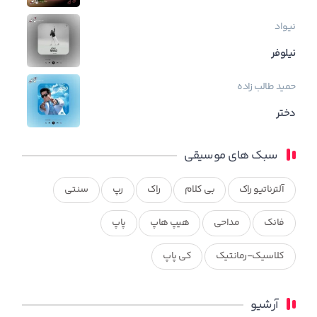
نیواد
نیلوفر
حمید طالب زاده
دختر
سبک های موسیقی
آلترناتیو راک
بی کلام
راک
رپ
سنتی
فانک
مداحی
هیپ هاپ
پاپ
کلاسیک-رمانتیک
کی پاپ
آرشیو