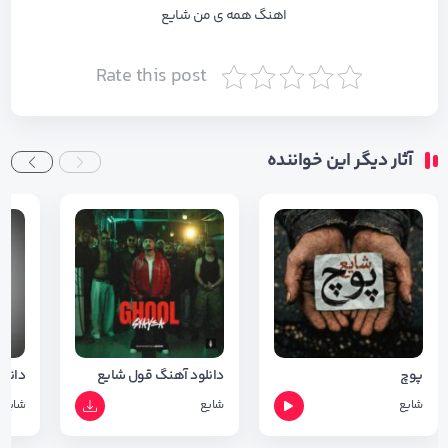
اهنگ همه ی من شایع
Rate this post
آثار دیگر این خواننده
پوچ
دانلود آهنگ قول شایع
شایع
شایع
شایع