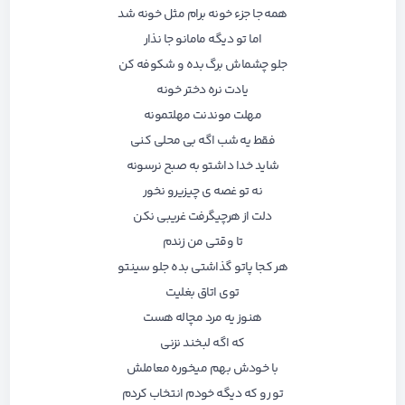
همه جا جزء خونه برام مثل خونه شد
اما تو دیگه مامانو جا نذار
جلو چشماش برگ بده و شکوفه کن
یادت نره دختر خونه
مهلت موندنت مهلتمونه
فقط یه شب اگه بی محلی کنی
شاید خدا داشتو به صبح نرسونه
نه تو غصه ی چیزیرو نخور
دلت از هرچیگرفت غریبی نکن
تا وقتی من زندم
هر کجا پاتو گذاشتی بده جلو سینتو
توی اتاق بغلیت
هنوز یه مرد مچاله هست
که اگه لبخند نزنی
با خودش بهم میخوره معاملش
تو رو که دیگه خودم انتخاب کردم