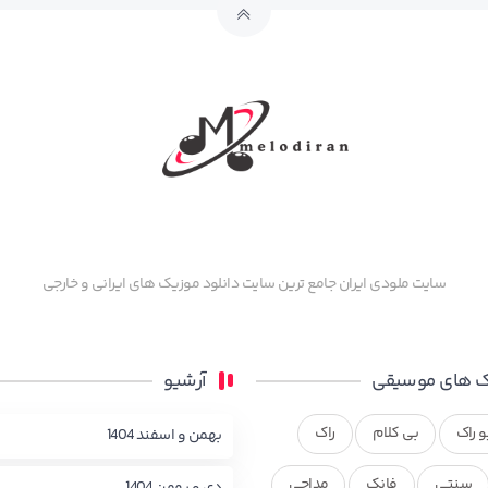
سایت ملودی ایران جامع ترین سایت دانلود موزیک های ایرانی و خارجی
 های موسیقی
آرشیو
و راک
بی کلام
راک
بهمن و اسفند 1404
سنتی
فانک
مداحی