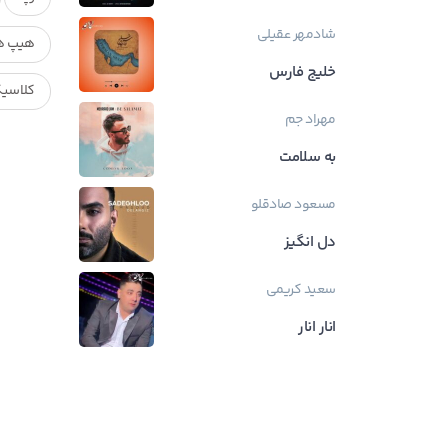
شادمهر عقیلی
هیپ ه
خلیج فارس
کلاسی
مهراد جم
به سلامت
مسعود صادقلو
دل انگیز
سعید کریمی
انار انار