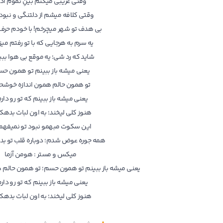
وقتی غریبی میکنم بینِ تموم آدم
وقتی کلافه میشم از دلتنگی و نبو
بی هدف تو شهر میچرخم! با خودم حرف 
یه سرم به هرجایی که با تو رفتم می
شاید که رد شی؛ یه موقع بی هوا بب
یعنی میشه باز ببینم تو همون حس
تو همون حالم همون اندازه خوشح
یعنی میشه باز ببینم که تو رو دار
هنوز کلی لیخند؛ به اون لبات بدهکا
این سکوت مبهمو نبود تو نمیفه
همه جوره عوض شدم؛ دوباره قلب تو ب
میکس و مستر : هومن آزما
یعنی میشه باز ببینم تو همون حسم؛ تو همون حالم 
یعنی میشه باز ببینم که تو رو دار
هنوز کلی لیخند؛ به اون لبات بدهکا