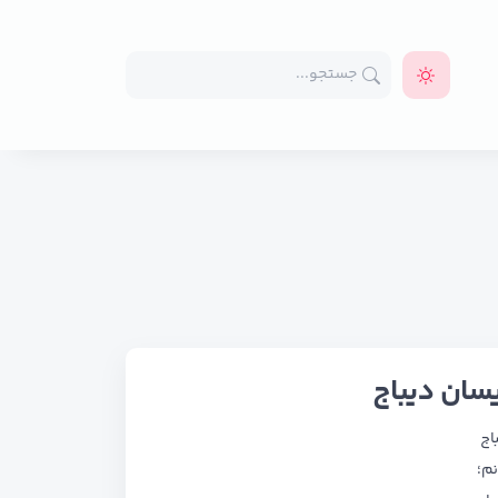
سان دیباج
اج
نم؛