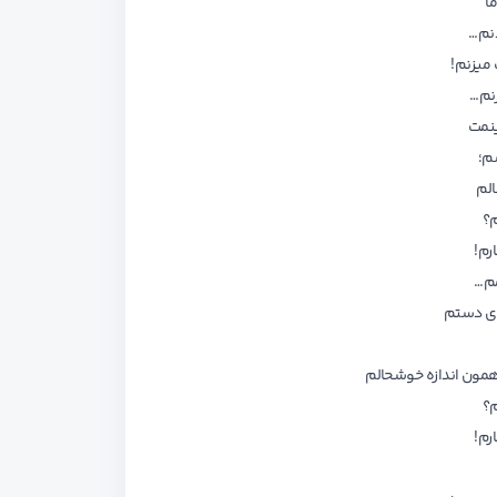
ا
دنم…
میزنم!
زنم…
ینمت
م؛
الم
م؟
رم!
مم…
دی دستم
همون اندازه خوشحالم
م؟
رم!