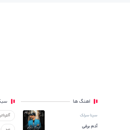
اهنگ ها
سبک
سینا سرلک
آلترناتی
آدم برفی
رپ