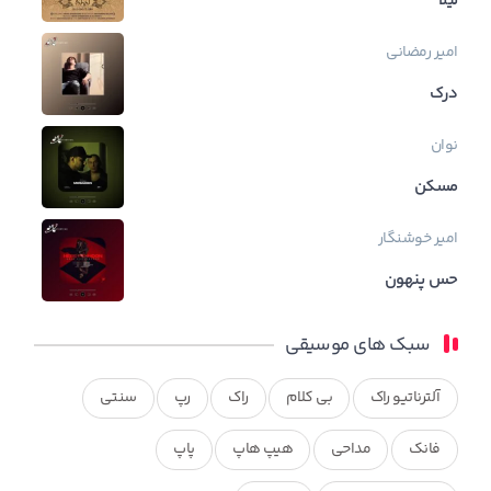
لیلا
امیر رمضانی
درک
نوان
مسکن
امیر خوشنگار
حس پنهون
سبک های موسیقی
آلترناتیو راک
بی کلام
راک
رپ
سنتی
فانک
مداحی
هیپ هاپ
پاپ