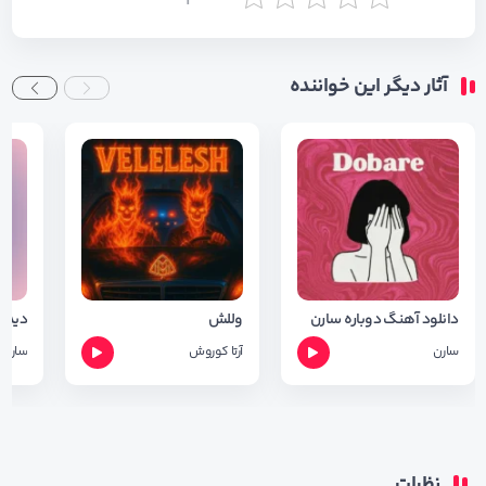
آثار دیگر این خواننده
دانلود آهنگ دوباره سارن
وللش
دیدار
سارن
آرتا
کوروش
سارن
نظرات