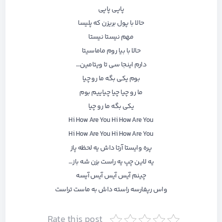
پاپی پاپی
حالا با پول بریزن که پلیسا
مهم نیستا نیستا
حالا با بیا روم ماماسیتا
دارم اینجا سی تا ویتامین…
بوم یکی بگه ما رو چیا
ما رو چیا چیا چیاییم بوم
یکی بگه ما رو چیا
Hi How Are You Hi How Are You
Hi How Are You Hi How Are You
پره وایستا آرتا داش یه لحظه پاز
یه لاین چپ یه راست بزن شه باز…
چینم آیس آیس آیس آیسه
واس رپفارسه راسته داش به ماست تراست
Rate this post