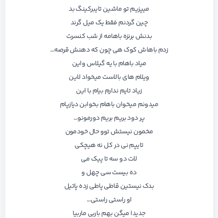
میپزیم تو ماشین تایبرکینگ بد
چین گردنم فقط یک میل گرند
بدنش برنزه باهامه از شب کنسرت
زدم باهاش کوک هی چون که دهنش قرصه…
میاد باهام با یه گیلاس واین
ویلام های بالاست میخواد لاین
زیاد تایم ندارم بیام با این
میدونم میخوان باهام بخوابن دیازپام
پر دود بریم بریم دورمونو…
مخمون نیستش توو حال خودمون
تایپم نی در کل نه هیچکی
لات دو سه تا پیک می
ده بیست سی چهل و
بدک نیستین قاطی پاطی زده پاتیل
او راستی راستی…
جدیدا میگن بهم باربی ماربیا