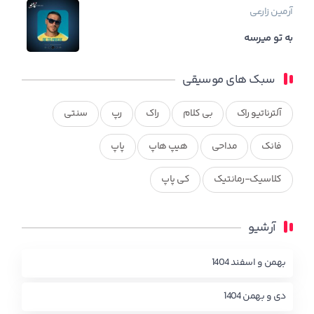
آرمین زارعی
به تو میرسه
سبک های موسیقی
آلترناتیو راک
بی کلام
راک
رپ
سنتی
فانک
مداحی
هیپ هاپ
پاپ
کلاسیک-رمانتیک
کی پاپ
آرشیو
بهمن و اسفند 1404
دی و بهمن 1404