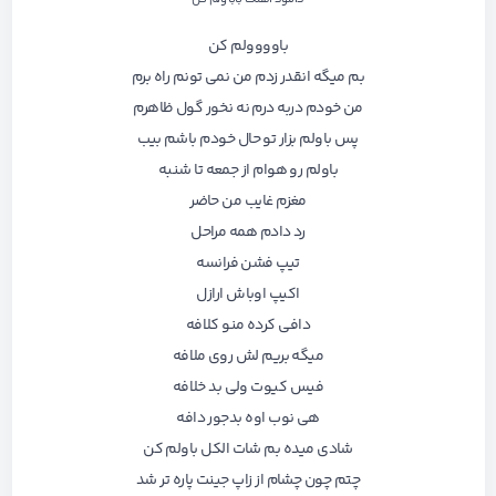
باوووولم کن
بم میگه انقدر زدم من نمی تونم راه برم
من خودم دربه درم نه نخور گول ظاهرم
پس باولم بزار تو حال خودم باشم بیب
باولم رو هوام از جمعه تا شنبه
مغزم غایب من حاضر
رد دادم همه مراحل
تیپ فشن فرانسه
اکیپ اوباش ارازل
دافی کرده منو کلافه
میگه بریم لش روی ملافه
فیس کیوت ولی بد خلافه
هی نوب اوه بدجور دافه
شادی میده بم شات الکل باولم کن
چتم چون چشام از زاپ جینت پاره تر شد