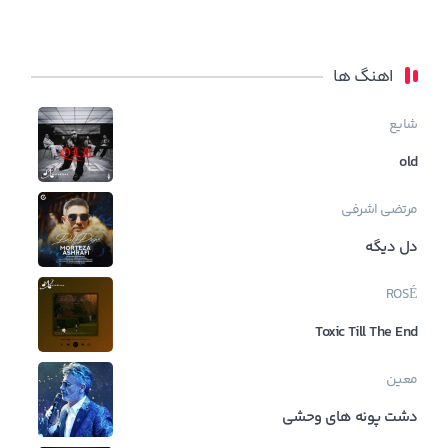
اهنگ ها
شایع
old
مرتضی اشرفی
دل دیگه
ROSÉ
Toxic Till The End
معین
دشت پونه های وحشی