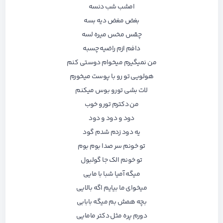
امشب شب دنسه
بغض مغض دیه بسه
چقس مخس میره لسه
دافم ازم راضیه چسبه
من نمیگیرم میخوام دوستی کنم
هولویی تو رو با پوست میخورم
لات بشی تورو بوس میکنم
من دکترم تورو خوب
دود و دود و دود
یه دود زدم شدم گود
تو خونم سر صدا بوم بوم
تو خونم الک جا گولبول
میگه آمیا شبا با مایی
میخوای ما بیایم اگه بالایی
بچه همش بم میگه بابابی
دورم پره مثل دکتر مامایی