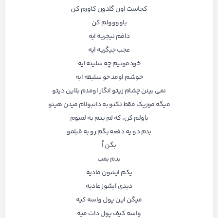
کجاست اون گلدون کاورم کن
باوووولم کن
دافم نیجریه ایه
عجب جیگریه ایه
خودمونیم چه سلیته ایه
خوشم اومد خو سلیقه ایه
نمی بینن چشام زیتو انگار اومدم بلاین دیتو
میگه موزیک فقط تکنو به دانبولام میدن هیتو
باولم کن، که لم بدم به لمبوم
بدم دو یه دفعه بگم رو به قبلمو
بگن اُ
بدم بمب
یکم ایشون مادیه
دیدی ایشوز عادیه
میگن این پول واسه کیه
واسه کیف پول دات میه