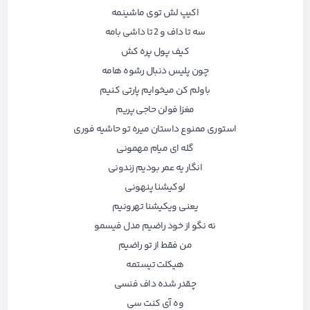
اکیپ لش توی ماشینمه
سه تا داف و 2 تا داشی بامه
کیف پول پره کش
چون پلیس دنبال رشوه هامه
باولم کن میخوایم پارتی کنیم
مغزا فولن حاجی پریم
استوری ممنوع داستان میره تو حاشیه فوری
گله ای میام مهمونی
انگار یه عمر بودیم زندونی
لوکیشنا پنهونی
یعنی ویکیشنا تهرونیم
نه نگو از خود راضیم مدل فیسمو
من فقط از تو راضیم
هیکلت تیستمه
چقدر شده داف فنسی
وه آی کنت سی