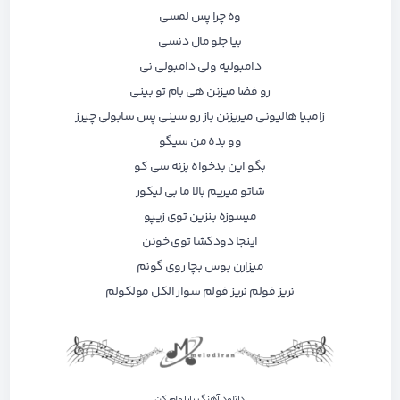
وه چرا پس لمسی
بیا جلو مال دنسی
دامبولیه ولی دامبولی نی
رو فضا میزنن هی بام تو بینی
زامبیا هالیونی میریزنن باز رو سینی پس سابولی چیرز
وو بده من سیگو
بگو این بدخواه بزنه سی کو
شاتو میریم بالا ما بی لیکور
میسوزه بنزین توی زیپو
اینجا دودکشا توی خونن
میزارن بوس بچا روی گونم
نریز فولم نریز فولم سوار الکل مولکولم
دانلود آهنگ بابا ولم کن