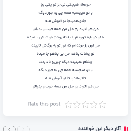
ﺣﻮﺻﻠﻪ ﻫﻴﭽﻜﻰ ﻧﻰ ﺟﺰ ﺗﻮ ﻳﻜﻰ ﺑﻴﺎ
ﺑﺎ ﺗﻮ ﻣﻴﭽﺴﺒﻪ ﻫﻤﻪ ﭼﻰ ﻳﻪ ﺟﻮر دﻳﮕﻪ
ﺟﺎﺗﻮ ﻫﻤﻴﻨﺠﺎ ﺗﻮ آﻏﻮش ﻣﻨﻪ
ﻣﻦ ﻫﻮا ﺗﻮ دارم ﻣﺎل ﻣﻦ ﻫﻤﻪ ﺧﻮب و ﺑﺪﻳﺎﺗﻮ
ﺑﺎ ﺗﻮ دوﺑﺎره ﺟﻮوﻧﻢ ﺑﺎ اﻳﻨﻜﻪ روﺣﻢ ﻣﻮﻫﺎش ﺳﻔﻴﺪه
ﻣﻦ اون رز ﻣﺮده ام ﻛﻪ ﻧﻮر ﺗﻮ ﺑﻪ ﺑﺮﮔﺎش ﺗﺎﺑﻴﺪه
ﺗﻮ ﭼﺸﺎت ﭘﻨﺎﻫﻪ ﻣﻦ ﺑﻰ ﭘﻨﺎﻫﻮ ﺟﺎ ﻣﻴﺪه
ﭼﺸﺎم ﻧﻤﻴﺒﻴﻨﻪ دﻳﮕﻪ ﭼﻴﺰﻳﻮ ﺗﺎ دﻳﺪت
ﺑﺎ ﺗﻮ ﻣﻴﭽﺴﺒﻪ ﻫﻤﻪ ﭼﻰ ﻳﻪ ﺟﻮر دﻳﮕﻪ
ﺟﺎﺗﻮ ﻫﻤﻴﻨﺠﺎ ﺗﻮ آﻏﻮش ﻣﻨﻪ
ﻣﻦ ﻫﻮا ﺗﻮ دارم ﻣﺎل ﻣﻦ ﻫﻤﻪ ﺧﻮب و ﺑﺪﻳﺎﺗﻮ
Rate this post
آثار دیگر این خواننده