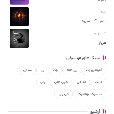
تتلو
دلم از آدما سیره
شایان یو
هربار
سبک های موسیقی
آلترناتیو راک
بی کلام
راک
رپ
سنتی
فانک
مداحی
هیپ هاپ
پاپ
کلاسیک-رمانتیک
کی پاپ
آرشیو