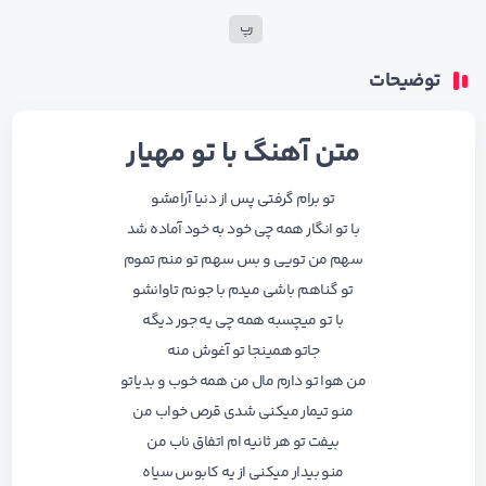
رپ
توضیحات
متن آهنگ با تو مهیار
ﺗﻮ ﺑﺮام ﮔﺮﻓﺘﻰ ﭘﺲ از دﻧﻴﺎ آراﻣﺸﻮ
ﺑﺎ ﺗﻮ اﻧﮕﺎر ﻫﻤﻪ ﭼﻰ ﺧﻮد ﺑﻪ ﺧﻮد آﻣﺎده ﺷﺪ
ﺳﻬﻢ ﻣﻦ ﺗﻮﻳﻰ و ﺑﺲ ﺳﻬﻢ ﺗﻮ ﻣﻨﻢ ﺗﻤﻮم
ﺗﻮ ﮔﻨﺎﻫﻢ ﺑﺎﺷﻰ ﻣﻴﺪم ﺑﺎ ﺟﻮﻧﻢ ﺗﺎواﻧﺸﻮ
ﺑﺎ ﺗﻮ ﻣﻴﭽﺴﺒﻪ ﻫﻤﻪ ﭼﻰ ﻳﻪ ﺟﻮر دﻳﮕﻪ
ﺟﺎﺗﻮ ﻫﻤﻴﻨﺠﺎ ﺗﻮ آﻏﻮش ﻣﻨﻪ
ﻣﻦ ﻫﻮا ﺗﻮ دارم ﻣﺎل ﻣﻦ ﻫﻤﻪ ﺧﻮب و ﺑﺪﻳﺎﺗﻮ
ﻣﻨﻮ ﺗﻴﻤﺎر ﻣﻴﻜﻨﻰ ﺷﺪی ﻗﺮص ﺧﻮاب ﻣﻦ
ﺑﻴﻔﺖ ﺗﻮ ﻫﺮ ﺛﺎﻧﻴﻪ ام اﺗﻔﺎق ﻧﺎب ﻣﻦ
ﻣﻨﻮ ﺑﻴﺪار ﻣﻴﻜﻨﻰ از ﻳﻪ ﻛﺎﺑﻮس ﺳﻴﺎه