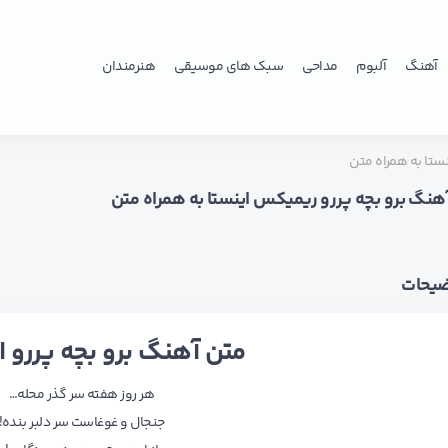
آهنگ
آلبوم
مداحی
سبک های موسیقی
هنرمندان
ستا به همراه متن
آهنگ برو بچه پررو ریمیکس اینستا به همراه متن
ضیحات
متن آهنگ برو بچه پررو ا
ﻫﺮ روز ﻫﻔﺘﻪ ﺳﺮ ﮔﺬر ﻣﺤﻠﻪ…
ﺟﻨﺠﺎل و ﻏﻮﻏﺎﺳﺖ ﺳﺮ دﻟﺒﺮ ﺑﻨﺪه!