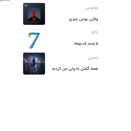
طاهاس
وقتی بوس میدی
BTS
Map of soul 8
حصین
همه گفتن نه ولی من کردم