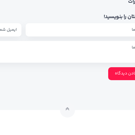
ات
ان را بنویسید!