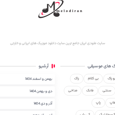
سایت ملودی ایران جامع ترین سایت دانلود موزیک های ایرانی و خارجی
 های موسیقی
آرشیو
و راک
بی کلام
راک
بهمن و اسفند 1404
سنتی
فانک
مداحی
دی و بهمن 1404
اپ
پاپ
آذر و دی 1404
ک-رمانتیک
کی پاپ