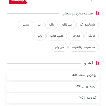
سبک های موسیقی
آلترناتیو راک
بی کلام
راک
رپ
سنتی
فانک
مداحی
هیپ هاپ
پاپ
کلاسیک-رمانتیک
کی پاپ
آرشیو
بهمن و اسفند 1404
دی و بهمن 1404
آذر و دی 1404