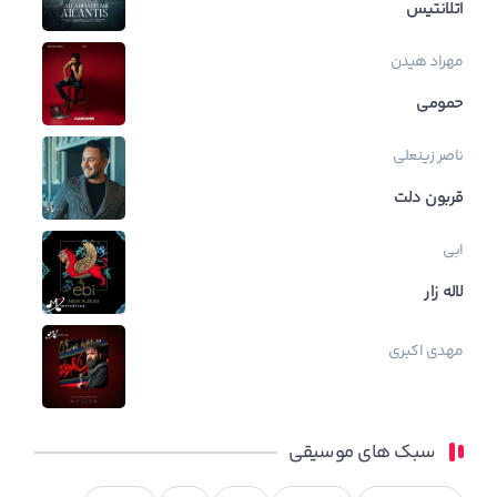
اتلانتیس
مهراد هیدن
حمومی
ناصر زینعلی
قربون دلت
ابی
لاله زار
مهدی اکبری
سبک های موسیقی