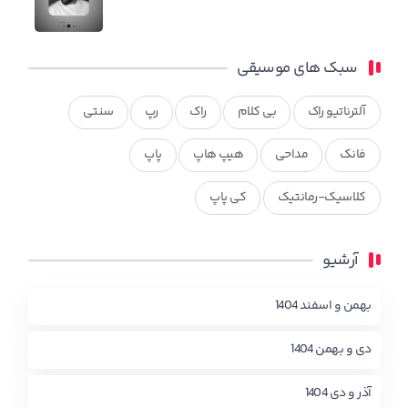
سبک های موسیقی
آلترناتیو راک
بی کلام
راک
رپ
سنتی
فانک
مداحی
هیپ هاپ
پاپ
کلاسیک-رمانتیک
کی پاپ
آرشیو
بهمن و اسفند 1404
دی و بهمن 1404
آذر و دی 1404