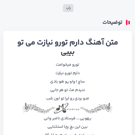
پاپ
توضیحات
متن آهنگ دارم تورو نیازت می تو
بیبی
تورو میخوامت
دارم تورو نیازت
ساچ ا واو یو هو بادی
ندیدم مث تو هر جایی
منو بردی رو ابرا تو اون شب
یهویی … فرستادی نامبر وانی
بین این بچ پچا استثنایی