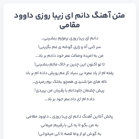
متن آهنگ دانم ای زیبا روزی داوود
مقامی
دانم ای زیبا روزی برمزارم بنشینی…
سر کنی آه و زاری گوشه ی غم بگزینی!
من به امیده وصالت عمر خود دادم بر باد…
تا تو اکنون این چنین بر خاک ماتم بنشینی!
رفته ام از یاد عمره بی بنیاد کز غم رویش داده ام بر باد
ناله های مرا شنیدی همچو بختک برم رمیدی…
پیش چشمان جاودانم با رقیبان من پریدی!
داده ام ای داد عمر خود بر باد…
پخش آنلاین آهنگ دانم ای زیبا روزی _ داوود مقامی
به من بگو تا به کی با رقیبم میمانی
به گوش او از وفا قصه تا کی میخوانی!