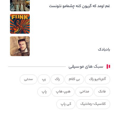
غم اومد که گریون کنه چشمامو نتونست
بادبادک
سبک های موسیقی
آلترناتیو راک
بی کلام
راک
رپ
سنتی
فانک
مداحی
هیپ هاپ
پاپ
کلاسیک-رمانتیک
کی پاپ