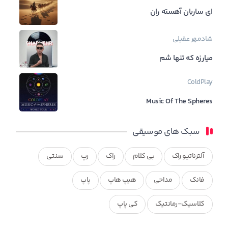
ای ساربان آهسته ران
شادمهر عقیلی
میارزه که تنها شم
ColdPlay
Music Of The Spheres
سبک های موسیقی
آلترناتیو راک
بی کلام
راک
رپ
سنتی
فانک
مداحی
هیپ هاپ
پاپ
کلاسیک-رمانتیک
کی پاپ