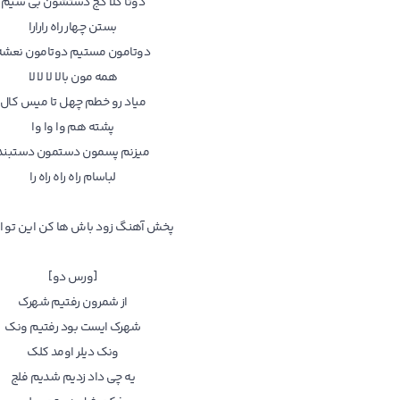
دوتا کلا کج دستشون بی سیم
بستن چهار راه رارارا
دوتامون مستیم دوتامون نعشه
همه مون بالا لا لا لا
میاد رو خطم چهل تا میس کال
پشته هم وا وا وا
میزنم پسمون دستمون دستبند
لباسام راه راه راه را
پخش آهنگ زود باش ها کن این تو ا
[ورس دو]
از شمرون رفتیم شهرک
شهرک ایست بود رفتیم ونک
ونک دیلر اومد کلک
یه چی داد زدیم شدیم فلج