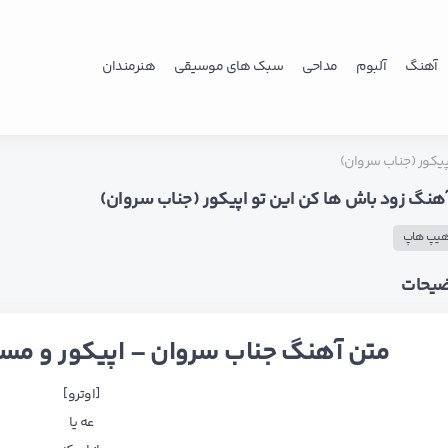
آهنگ
آلبوم
مداحی
سبک های موسیقی
هنرمندان
پیکور (جناب سروان)
آهنگ زود باش ها کن این تو اپیکور (جناب سروان)
یپ هاپ
ضیحات
متن آهنگ جناب سروان – اپیکور و مسین
[اوترو]
عه یا