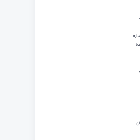
اره
ده
ن