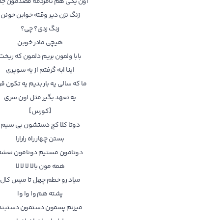
اون یکی هم نامزدمه قصدمون جد
زنگ نزن دیر وقته خوابن خونن
زنگ زدی؟ چی؟
هیچی مادر خوبن
بابا ولمون بریم دلمون که ریخت
اینا ابه گرفتم از یه سوپری
ما که سالی یه بار بدیم یه تکون ق
یه تعهد بگیر مثل اون سری
[کورس]
دوتا کلا کج دستشون بی سیم
بستن چهار راه رارارا
دوتامون مستیم دوتامون نعشه
همه مون بالا لا لا لا
میاد رو خطم چهل تا میس کال
پشته هم وا وا وا
میزنم پسمون دستمون دستبند