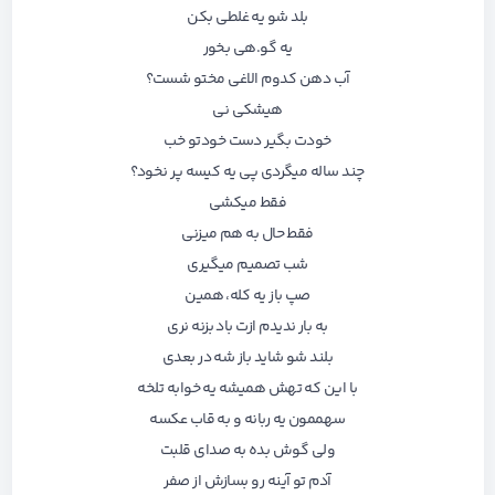
بلد شو یه غلطی بکن
یه گو.هی بخور
آب دهن کدوم الاغی مختو شست؟
هیشکی نی
خودت بگیر دست خودتو خب
چند ساله میگردی پی یه کیسه پر نخود؟
فقط میکشی
فقط حال به هم میزنی
شب تصمیم میگیری
صپ باز یه کله، همین
به بار ندیدم ازت باد بزنه نری
بلند شو شاید باز شه در بعدی
با این که تهش همیشه یه خوابه تلخه
سهممون یه ربانه و به قاب عکسه
ولی گوش بده به صدای قلبت
آدم تو آینه رو بسازش از صفر