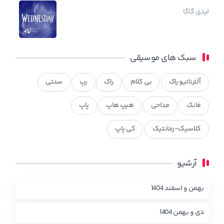
لیدی گاگا
سبک های موسیقی
آلترناتیو راک
بی کلام
راک
رپ
سنتی
فانک
مداحی
هیپ هاپ
پاپ
کلاسیک-رمانتیک
کی پاپ
آرشیو
بهمن و اسفند 1404
دی و بهمن 1404