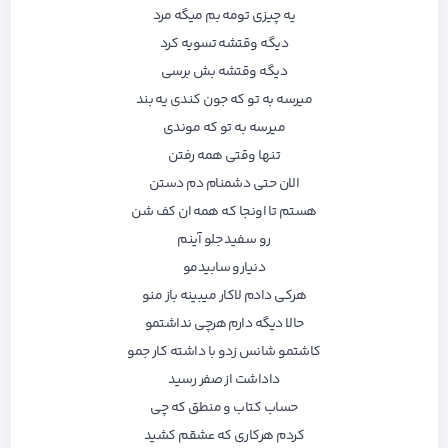
یه چیزی تومه بم میگه مرد
دیگه وقتشه تسویه کرد
دیگه وقتشه بش برسی
میرسه به تو که جون کندی یه بند
میرسه به تو که موندی
تنها وقتی همه رفتن
الان حتی دشمنام دم دستن
هستم تا اونجا که همه ان کف شن
رو سفید جلو آینم
دنیارو سابیدمو
هرکی دادم لاکار میبینه باز منو
حالا دیگه دارم هرچی نداشتمو
کاشتمو شانس زدو با داشته کار جمو
داداشت از صفر رسید
حساب کتاب و منطق که چی
کردم هرکاری که عشقم کشید