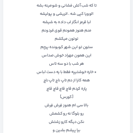
تا که شب آتش فشانی و شومینه بشه
الوویا کپی شه ، اتریشی و پولیشه
لبا قرمز انگار لب داده به شیشه
منم هنوز همونم قوی مَردونم
توتون میکشم
ستون تو این شهر کوبونده پرچم
این همون مهراد خوش صداس
هر شب با دو سه تاس
* خاره خوشتیپه فقط با یه دست لباس
همه کارا ا‌ز دم تاپ ناچ تاپ ناچ
پاره کردم قاچ قاچ قاچ قاچ
[کورس]
بالا سی ام هنوز فِرش فِرش
رو بلوگا نه رو کشمش
نکن دیگه کارو زشتش
بیا پیشم بشین و