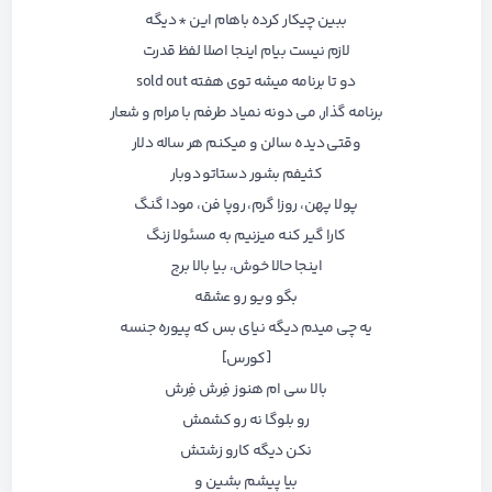
ببین چیکار کرده باهام این * دیگه
لازم نیست بیام اینجا اصلا لفظ قدرت
دو تا برنامه میشه توی هفته sold out
برنامه گذار, می دونه نمیاد طرفم با مرام و شعار
وقتی دیده سالن و میکنم هر ساله دلار
کثیفم بشور دستاتو دوبار
پولا پهن، روزا گرم، روپا فن، مودا گنگ
کارا گیر کنه میزنیم به مسئولا زنگ
اینجا حالا خوش، بیا بالا برج
بگو ویو رو عشقه
یه چی میدم دیگه نیای بس که پیوره جنسه
[کورس]
بالا سی ام هنوز فِرش فِرش
رو بلوگا نه رو کشمش
نکن دیگه کارو زشتش
بیا پیشم بشین و