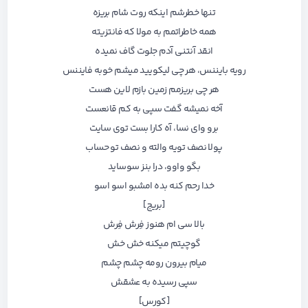
تنها خطرشم اینکه روت شام بریزه
همه خاطراتمم به مولا که فانتزیته
انقد آنتنی آدم جلوت گاف نمیده
رویه بایننس، هر چی لیکویید میشم خوبه فایننس
هر چی بریزمم زمین بازم لاین هست
آخه نمیشه گفت سپی به کم قانعست
برو وای نسا، آه کارا بست توی سایت
پولا نصف تویه والته و نصف تو حساب
بگو واوو، درا بنز سوساید
خدا رحم کنه بده امشبو اسو اسو
[بریج]
بالا سی ام هنوز فِرش فِرش
گوچیتم میکنه خش خش
میام بیرون رومه چشم چشم
سپی رسیده به عشقش
[کورس]