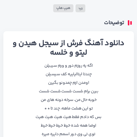
رپ
هیپ هاپ
توضیحات
دانلود آهنگ فرش از سیجل هیدن و
لیتو و خلسه
اگه یه روزم دور و‌ ورم سیبیلن
چندتا ایتالیاییه کف سیسیلن
اومدن ازم چمدونو بگیرن
ببرن برام شست شست شست شست
خوبه حال من، سرخه دونه های من
تو این هشت ماهه، چند تا * *
بس که دادم فقط هیت هیت هیت هیت
اوضا همه شده خیط خیط خیط خیط
توی تی وی دور اسمم دایره میره