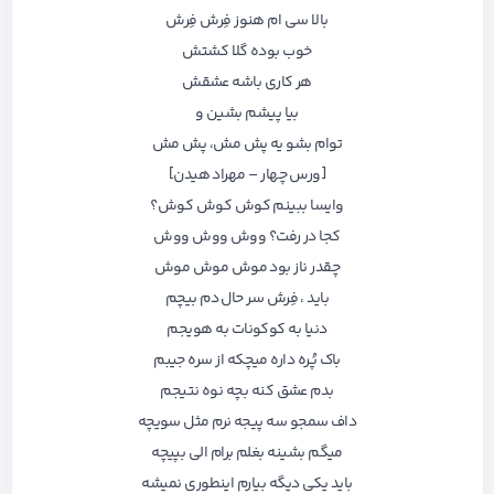
بالا سی ام هنوز فِرش فِرش
خوب بوده گلا کشتش
هر کاری باشه عشقش
بیا پیشم بشین و
توام بشو یه پش مش، پش مش
[ورس چهار – مهراد هیدن]
وایسا ببینم کوش کوش کوش؟
کجا در رفت؟ ووش ووش ووش
چقدر ناز بود موش موش موش
باید ، فِرش سر حال دم بیچم
دنیا به کوکونات به هویجم
باک پُره داره میچکه از سره جیبم
بدم عشق کنه بچه نوه نتیجم
داف سمجو سه پیجه نرم مثل سویچه
میگم بشینه بغلم برام الی بپیچه
باید یکی دیگه بیارم اینطوری نمیشه