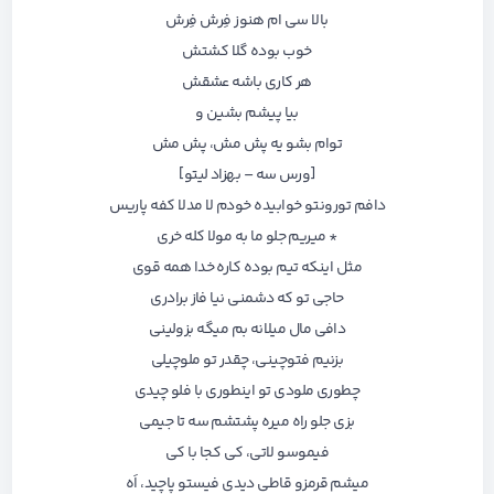
بالا سی ام هنوز فِرش فِرش
خوب بوده گلا کشتش
هر کاری باشه عشقش
بیا پیشم بشین و
توام بشو یه پش مش، پش مش
[ورس سه – بهزاد لیتو]
دافم تورونتو خوابیده خودم لا مدلا کفه پاریس
* میریم جلو ما به مولا کله خری
مثل اینکه تیم بوده کاره خدا همه قوی
حاجی تو که دشمنی نیا فاز برادری
دافی مال میلانه بم میگه بزولینی
بزنیم فتوچینی، چقدر تو ملوچیلی
چطوری ملودی تو اینطوری با فلو چیدی
بزی جلو راه میره پشتشم سه تا جیمی
فیموسو لاتی، کی کجا با کی
میشم قرمزو قاطی دیدی فیستو پاچید، اَه