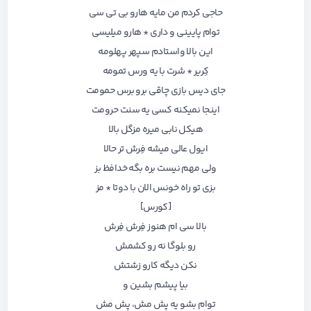
حاجی کردم من مایه هارو بی تی سی
توام پایینی و داری * هارو میلیسی
این بالا واستادم سپهر پهلومه
کِریر * شرت با یه ورس تمومه
جای دیس بازی چاقی برو برس حمومت
اینجا نمیکنه کسی یه سنت حرومت
هیکل نابی میره مزگل بالا
ایول عالی میشه فِرش تر حالا
ولی مهم نیست بره بگه خدافظ بز
بزی تو راه خونس الان با دوتا * مز
[کورس]
بالا سی ام هنوز فِرش فِرش
رو بلوگا نه رو کشمش
نکن دیگه کارو زشتش
بیا پیشم بشین و
توام بشو یه پش مش، پش مش