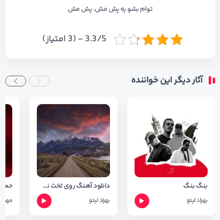
توام بشو یه پش مش، پش مش
3.3/5 - (3 امتیاز)
آثار دیگر این خواننده
بنگ بنگ
دانلود آهنگ روی تخت نشستی چشمات خماره
حموم
بهزاد لیتو
بهزاد لیتو
مهراد