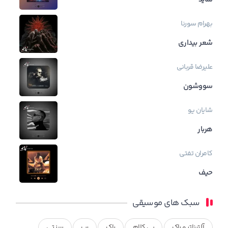
بهرام
سورنا
شعر بیداری
علیرضا قربانی
سووشون
شایان یو
هربار
کامران تفتی
حیف
سبک های موسیقی
آلترناتیو راک
بی کلام
راک
رپ
سنتی