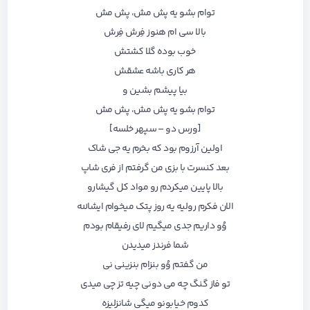
توام بشو یه پش مش، پش مش
بالا سی ام هنوز فِرش فِرش
خوب بوده گلا کشتش
هر کاری باشه عشقش
بیا پیشم بشین و
توام بشو یه پش مش، پش مش
[ورس دو – سپهر خلسه]
اولین آرزوم بود که بخرم یه جی شاک
بعد کنسرت با بزی من گرفتم از فری شاپ
بالا پایین میکردم رو مواد کل گیشارو
الان فکرم رولیه یه روز پتک میخوام ایشالله
وُو داریم جدی میگیم لای رفیقام بودم
شما فرندز میدیدن
من گفتم وُو بنزام بنزینی نی
تو فاز گنگ چه می دونی چیه تز چی میدی
کدوم خیابونو میگی شانزلیزه