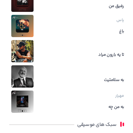
رفیق من
یاس
باغ
تا یه بارون میاد
به سلامتیت
مهیار
به من چه
سبک های موسیقی