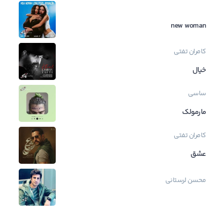
new woman
کامران تفتی
خیال
ساسی
مارمولک
کامران تفتی
عشق
محسن لرستانی