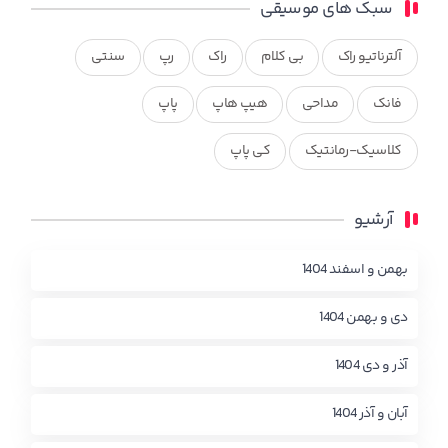
سبک های موسیقی
آلترناتیو راک
بی کلام
راک
رپ
سنتی
فانک
مداحی
هیپ هاپ
پاپ
کلاسیک-رمانتیک
کی پاپ
آرشیو
بهمن و اسفند 1404
دی و بهمن 1404
آذر و دی 1404
آبان و آذر 1404