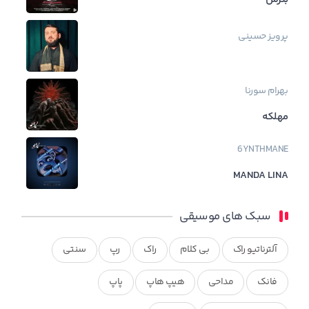
پرویز حسینی
بهرام
سورنا
مهلکه
6YNTHMANE
MANDA LINA
سبک های موسیقی
آلترناتیو راک
بی کلام
راک
رپ
سنتی
فانک
مداحی
هیپ هاپ
پاپ