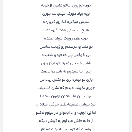
حرف خیابون اما تو نشون از خونه
بچه زیاد دورکه میدزدنت جوری
سیس میگیره انگاری کیو زده
هیچی نیستی مفت گرونته با
حرف فقط رویات میشه عقده
تو دلت یه درصدم رو بُردنت شانس
نی تا وقتی پی معجزه و شعبده
باشی میبینی قدرتو تو مرکز و زیر
زمین ما نمیدیم به شماها فرصت
بازی تو بهتره نری تو نقش زیاد من
جوری تکونت میدم که بشن کشتیات
غرق ببین ما ساختن ازمون سختیا
مرد میشن ضعیفا حذف میگی استادی
اما پُره لهجه و ادا بخوای در میارم فکتو
از جا به جاش میذارم یه گوش دیگه
واست که خوب برسه بهت صدام