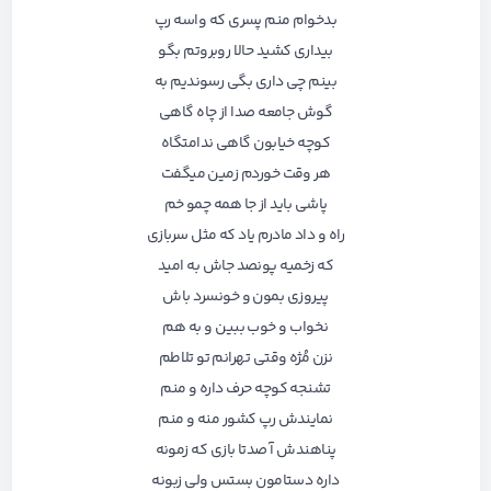
بدخوام منم پسری که واسه رپ
بیداری کشید حالا روبروتم بگو
بینم چی داری بگی رسوندیم به
گوش جامعه صدا از چاه گاهی
کوچه خیابون گاهی ندامتگاه
هر وقت خوردم زمین میگفت
پاشی باید از جا همه چمو خم
راه و داد مادرم یاد که مثل سربازی
که زخمیه پونصد جاش به امید
پیروزی بمون و خونسرد باش
نخواب و خوب ببین و به هم
نزن مُژه وقتی تهرانم تو تلاطم
تشنجه کوچه حرف داره و منم
نمایندش رپ کشور منه و منم
پناهندش آ صدتا بازی که زمونه
داره دستامون بستس ولی زبونه