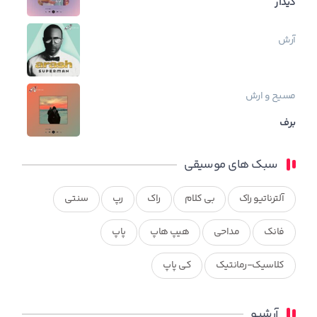
دیدار
آرش
مسیح و ارش
برف
سبک های موسیقی
آلترناتیو راک
بی کلام
راک
رپ
سنتی
فانک
مداحی
هیپ هاپ
پاپ
کلاسیک-رمانتیک
کی پاپ
آرشیو