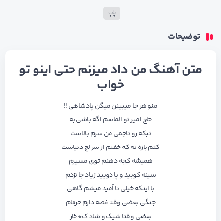
پاپ
توضیحات
متن آهنگ من داد میزنم حتی اینو تو
خواب
منو هر جا میبینن میگن پادشاهی !!
حاج امیر تو الماسم اگه باشی یه
تیکه رو تاجمی من سرم بالاست
کتم بازه نه که خفنم از سر لج دنیاست
همیشه کجه دهنم توی مسیرم
سینه کوبید و پا دویید زیاد جا نزدم
با اینکه خیلی نا اُمید میشم گاهی
جنگی بعضی وقتا غصه دارم حرفام
بعضی وقتا شیک و شاد ک* خار