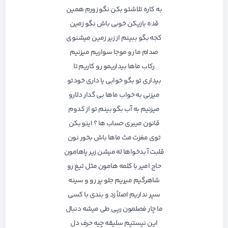
به کاره تلاشتو بکن نگو زورم همین
قده بازیکن خوبی باش نگو زمین
کجه بگو ببینم از زیر زمین میشنوی
صدام ما رو موجا سواریم میزنیم
رکاب ماها بیداریمو رو کاریم تا
بیداری تو بگو خوابی یا داری خودتو
میزنی به خواب ماها بی گدار دلارو
میزنیم به آب بگو بینم تو از کدوم
قانون میبری حساب ها ؟ اینو بکن
توی مغزت مث ماها باش بخور نون
قلبت آ بدخواها له میشن زیر پاهامون
حاج امیر با کلمه هامون مثل تیغ رو
شاهرگیم میریم جلو پر رو و سینه
سپر نداریم اصلاً زد و بندی با کسی
ما چار فصلمون رپی طی میشه دنبال
این نیستیم سلیقه چیه حرف دل