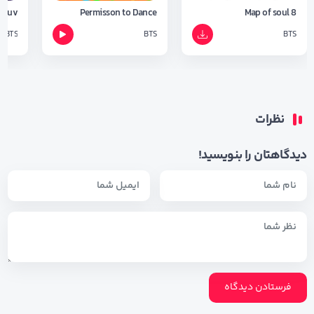
h Luv
Permisson to Dance
Map of soul 8
BTS
BTS
BTS
نظرات
دیدگاهتان را بنویسید!