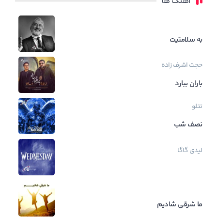
اهنگ ها
به سلامتیت
حجت اشرف زاده
باران ببارد
تتلو
نصف شب
لیدی گاگا
ما شرقی شادیم