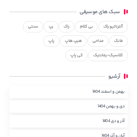
سبک های موسیقی
آلترناتیو راک
بی کلام
راک
رپ
سنتی
فانک
مداحی
هیپ هاپ
پاپ
کلاسیک-رمانتیک
کی پاپ
آرشیو
بهمن و اسفند 1404
دی و بهمن 1404
آذر و دی 1404
آبان و آذر 1404