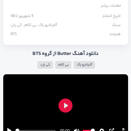
اطلاعات بیشتر
تاریخ انتشار
11 شهریور 1402
سبک
آلترناتیو راک
,
بی کلام
,
کی پاپ
هنرمند
BTS
دانلود آهنگ Butter از گروه BTS
آلترناتیو راک
بی کلام
کی پاپ
Play
00:00