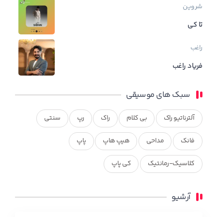
شروین
تا کی
راغب
فریاد راغب
سبک های موسیقی
آلترناتیو راک
بی کلام
راک
رپ
سنتی
فانک
مداحی
هیپ هاپ
پاپ
کلاسیک-رمانتیک
کی پاپ
آرشیو