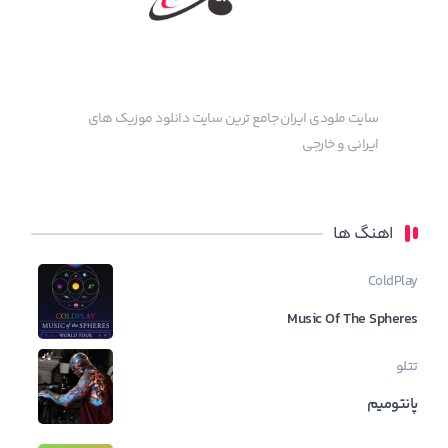
سایت ملودی ایران جامع ترین سایت دانلود موزیک های
ایرانی و خارجی
اهنگ ها
ColdPlay
Music Of The Spheres
تتلو
پانتومیم