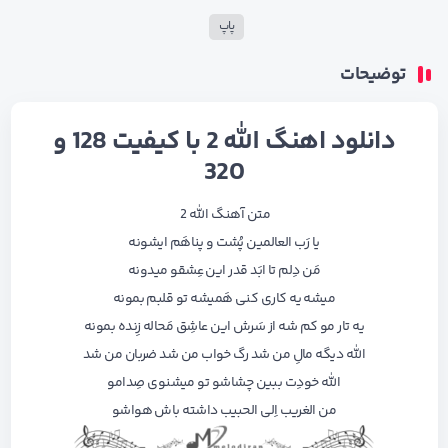
پاپ
توضیحات
دانلود اهنگ الله 2 با کیفیت 128 و
320
متن آهنگ الله 2
یا رَب العالمین پُشت و پناهَم ایشونه
مَن دِلم تا ابَد قدر این عِشقو میدونه
میشه یه کاری کنی هَمیشه تو قلبم بمونه
یه تار مو کم شه از سَرش این عاشِق مَحاله زِنده بمونه
الله دیگه مالِ من شد رگ خواب من شد ضربان من شد
الله خودِت ببین چشاشو تو میشنوی صِدامو
من الغریب اِلی الحبیب داشته باش هواشو