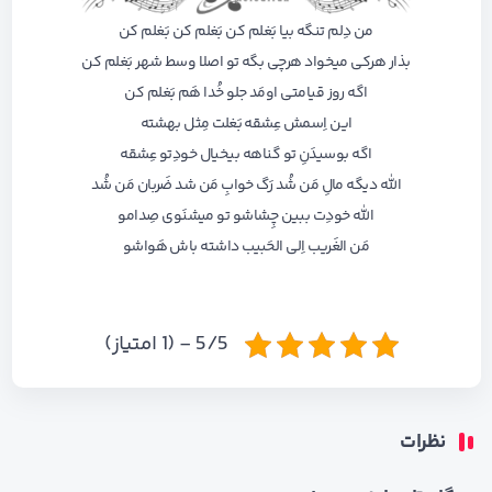
من دِلم تنگه بیا بَغلم کن بَغلم کن بَغلم کن
بذار هرکی میخواد هرچی بگه تو اصلا وسط شهر بَغلم کن
اگه روز قیامتی اومَد جلو خُدا هَم بَغلم کن
این اِسمش عِشقه بَغلت مِثل بهشته
اگه بوسیدَنِ تو گناهه بیخیال خودِتو عِشقه
الله دیگه مالِ مَن شُد رَگ خوابِ مَن شد ضَربان مَن شُد
الله خودِت ببین چِشاشو تو میشنَوی صِدامو
مَن الغَریب اِلی الحَبیب داشته باش هَواشو
5/5 - (1 امتیاز)
نظرات