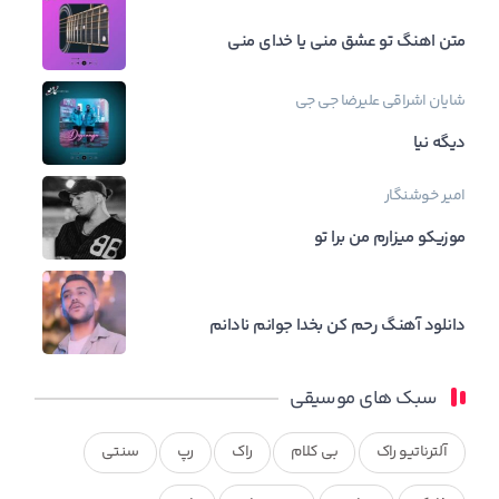
متن اهنگ تو عشق منی یا خدای منی
شایان اشراقی
علیرضا جی جی
دیگه نیا
امیر خوشنگار
موزیکو میزارم من برا تو
دانلود آهنگ رحم کن بخدا جوانم نادانم
سبک های موسیقی
آلترناتیو راک
بی کلام
راک
رپ
سنتی