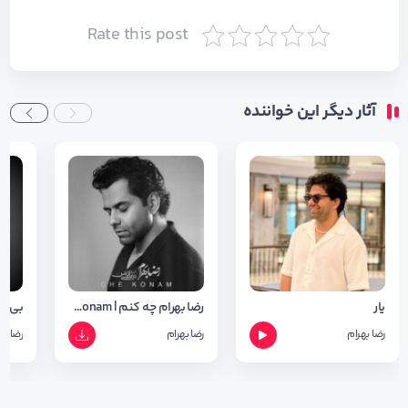
Rate this post
آثار دیگر این خواننده
یار
رضا بهرام چه کنم | Reza Bahram Che Konam
بی خب
رضا بهرام
رضا بهرام
رضا به