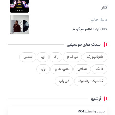
کلان
دانیال طالبی
حالا داره دنبالم میگرده
سبک های موسیقی
آلترناتیو راک
بی کلام
راک
رپ
سنتی
فانک
مداحی
هیپ هاپ
پاپ
کلاسیک-رمانتیک
کی پاپ
آرشیو
بهمن و اسفند 1404