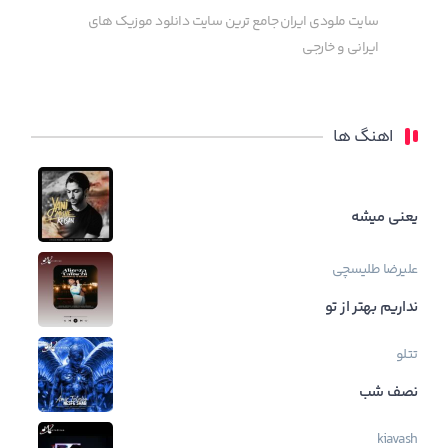
سایت ملودی ایران جامع ترین سایت دانلود موزیک های
ایرانی و خارجی
اهنگ ها
یعنی میشه
علیرضا طلیسچی
نداریم بهتر از تو
تتلو
نصف شب
kiavash