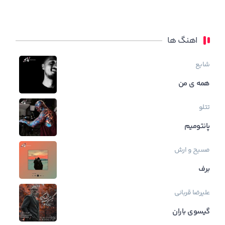
اهنگ ها
شایع
همه ی من
تتلو
پانتومیم
مسیح و ارش
برف
علیرضا قربانی
گیسوی باران