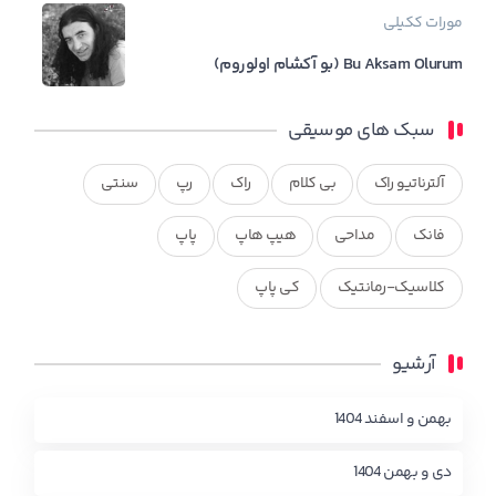
مورات ککیلی
Bu Aksam Olurum (بو آکشام اولوروم)
سبک های موسیقی
آلترناتیو راک
بی کلام
راک
رپ
سنتی
فانک
مداحی
هیپ هاپ
پاپ
کلاسیک-رمانتیک
کی پاپ
آرشیو
بهمن و اسفند 1404
دی و بهمن 1404