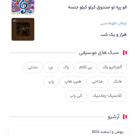
الو پپه تو صندوق کیلو کیلو جنسه
عرفان طهماسبی
هزار و یک شب
سبک های موسیقی
آلترناتیو راک
بی کلام
راک
رپ
سنتی
فانک
مداحی
هیپ هاپ
پاپ
کلاسیک-رمانتیک
کی پاپ
آرشیو
بهمن و اسفند 1404