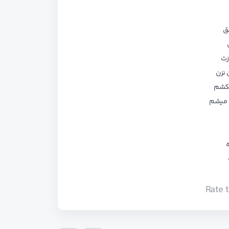
ق
زت
 نزن
یکشم
ه میشم
Rate 