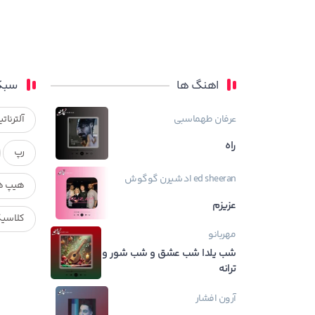
اهنگ ها
سبک
عرفان طهماسبی
آلترناتی
راه
رپ
ed sheeran
اد شیرن
گوگوش
هیپ ه
عزیزم
کلاسی
مهربانو
شب یلدا شب عشق و شب شور و
ترانه
آرون افشار