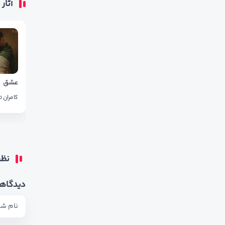
آثار
عشق
کامران ت
نظر
دیدگاهت