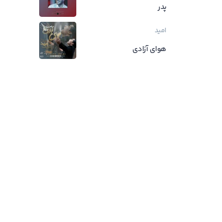
پدر
امید
هوای آزادی