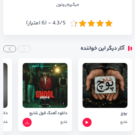
میگیرم روتون
4.3/5 - (6 امتیاز)
آثار دیگر این خواننده
پوچ
دانلود آهنگ قول شایع
شایع
شایع
شایع