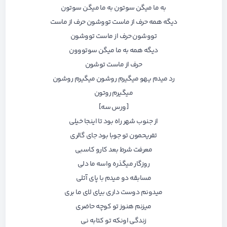
به ما میگن سوتون به ما میگن سوتون
دیگه همه حرف از ماست تووشون حرف از ماست
تووشون حرف از ماست تووشون
دیگه همه به ما میگن سوتووون
حرف از ماست توشون
رد میدم یهو میگیرم روشون میگیرم روشون
میگیرم روتون
[ورس سه]
از جنوب شهر راه بود تا اینجا خیلی
تفریحمون تو جوبا بود جای گالری
معرفت شرط بعد کارو کاسبی
روزگار میگذره واسه ما دلی
مسابقه دو میدم با پای آتلی
میدونم دوست داری بیای لای ما بری
میزنم هنوز تو کوچه حاضری
زندگی اونکه تو کتابه نی