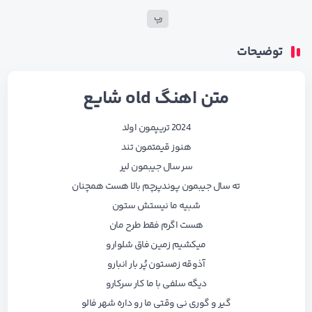
رپ
توضیحات
متن اهنگ old شایع
2024 تریپمون اولد
هنوز قیمتمون تند
سر سال جیبمون لیر
ته سال جیبمون پوندپرچم بالا هست همچنان
شبیه ما نیستش ستون
هست اگرم فقط طرح مان
میکشیم زمین فاق شلوارو
آذوقه زمستون پُر بار انبارو
دیگه سلفی با ما کار سرکارو
گیر و گوری نی وقتی ما رو داره شهر فالو