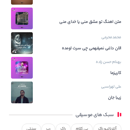
متن اهنگ تو عشق منی یا خدای منی
محمدمحرمی
الان داغی نمیفهمی چی سرت اومده
بهنام حسن زاده
کاریزما
علی لهراسبی
زیبا جان
سبک های موسیقی
آلترناتیو راک
بی کلام
راک
رپ
سنتی