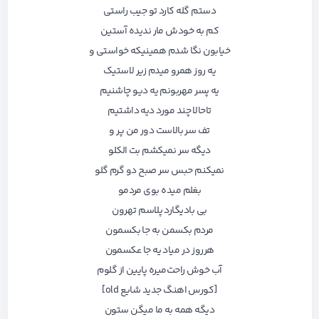
دستم گله کارد تو جیب راستی
کم به خودش مار ندیده آستین
خیابون نگا شدم همینیکه خواستی و
یه روز همرو میدم زیر لاستیک
یه پسر مهربونم یه دیو چاشنیم
تاحالا چند مورد دیه داشتیم
تف سر بالاست دور من پر و
دیگه سر نمیکشم بت الکلو
نمیکنم حبس سر صبح دو گرم گلو
بغلم میده بوی مردمو
بی بادیگارد پلاسم تهرون
مردم بکسمن به جا بکسمون
هرروز در میاد یه جا عکسمون
آب خوش راحت‌میره پایین از گلوم
[کورس
اهنگ جدید شایع old
]
دیگه همه به ما میگن ستون