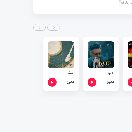
Rate 
ودم یک نفری
با تو
امشب
معین
معین