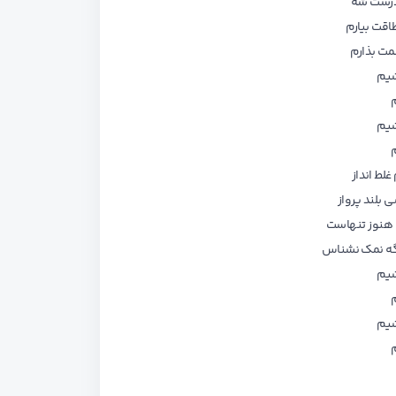
ادرست شه
اقت بیارم
مت بذارم
شیم
م
شیم
م
لط انداز
 بلند پرواز
 هنوز تنهاست
گه نمک نشناس
شیم
م
شیم
م