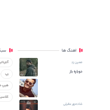
اهنگ ها
سبک
معین زد
آلترناتی
دوباره باز
رپ
هیپ ه
کلاسی
شادمهر عقیلی