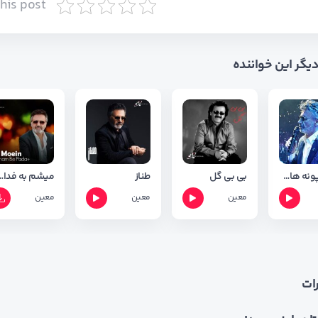
this post
 دیگر این خواننده
دشت پونه های وحشی
بی بی گل
طناز
میشم به فدات خ
معین
معین
معین
ات