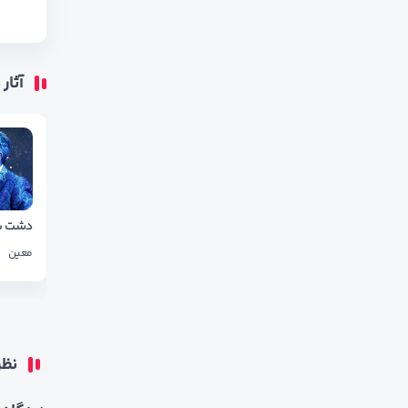
آثار
معین
نظر