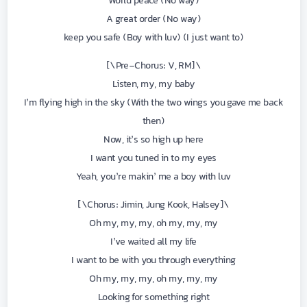
World peace (No way)
A great order (No way)
(I just want to) keep you safe (Boy with luv)
\[Pre-Chorus: V, RM\]
Listen, my, my baby
I’m flying high in the sky (With the two wings you gave me back
then)
Now, it’s so high up here
I want you tuned in to my eyes
Yeah, you’re makin’ me a boy with luv
\[Chorus: Jimin, Jung Kook, Halsey\]
Oh my, my, my, oh my, my, my
I’ve waited all my life
I want to be with you through everything
Oh my, my, my, oh my, my, my
Looking for something right