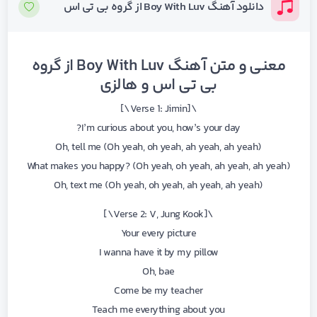
دانلود آهنگ Boy With Luv از گروه بی تی اس
معنی و متن آهنگ Boy With Luv از گروه
بی تی اس و هالزی
\[Verse 1: Jimin\]
I’m curious about you, how’s your day?
Oh, tell me (Oh yeah, oh yeah, ah yeah, ah yeah)
What makes you happy? (Oh yeah, oh yeah, ah yeah, ah yeah)
Oh, text me (Oh yeah, oh yeah, ah yeah, ah yeah)
\[Verse 2: V, Jung Kook\]
Your every picture
I wanna have it by my pillow
Oh, bae
Come be my teacher
Teach me everything about you