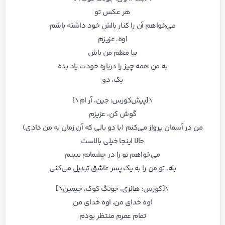
هر عکس تو
می‌خواهم آن را کنار بالش خود داشته باشم
اوه، عزیزم
بیا معلم من باش
به من همه چیز را درباره خودت یاد بده
یک، دو
\[پیش‌کورس: جین، آر ام\]
گوش کن، عزیزم
من در آسمان پرواز می‌کنم (با دو بالی که آن زمان به من دادی)
حالا اینجا خیلی بالاست
می‌خواهم تو را در چشمانم ببینم
بله، تو من را به یک پسر عاشق تبدیل می‌کنی
\[کورس: هالزی، جونگ کوک، جیمین\]
اوه خدای من، اوه خدای من
تمام عمرم منتظر بودم