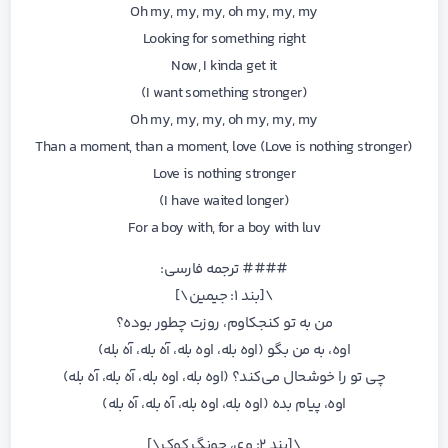
Oh my, my, my, oh my, my, my
Looking for something right
Now, I kinda get it
(I want something stronger)
Oh my, my, my, oh my, my, my
Than a moment, than a moment, love (Love is nothing stronger)
Love is nothing stronger
(I have waited longer)
For a boy with, for a boy with luv
#### ترجمه فارسی:
\[بند ۱: جیمین\]
من به تو کنجکاوم، روزت چطور بوده؟
اوه، به من بگو (اوه بله، اوه بله، آه بله، آه بله)
چی تو را خوشحال می‌کند؟ (اوه بله، اوه بله، آه بله، آه بله)
اوه، پیام بده (اوه بله، اوه بله، آه بله، آه بله)
\[بند ۲: وی، جونگ کوک\]