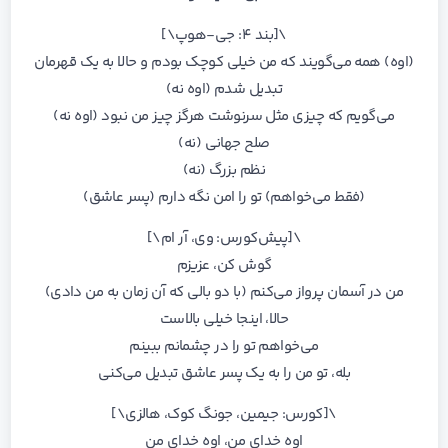
\[بند ۴: جی-هوپ\]
(اوه) همه می‌گویند که من خیلی کوچک بودم و حالا به یک قهرمان
تبدیل شدم (اوه نه)
می‌گویم که چیزی مثل سرنوشت هرگز چیز من نبود (اوه نه)
صلح جهانی (نه)
نظم بزرگ (نه)
(فقط می‌خواهم) تو را امن نگه دارم (پسر عاشق)
\[پیش‌کورس: وی، آر ام\]
گوش کن، عزیزم
من در آسمان پرواز می‌کنم (با دو بالی که آن زمان به من دادی)
حالا، اینجا خیلی بالاست
می‌خواهم تو را در چشمانم ببینم
بله، تو من را به یک پسر عاشق تبدیل می‌کنی
\[کورس: جیمین، جونگ کوک، هالزی\]
اوه خدای من، اوه خدای من