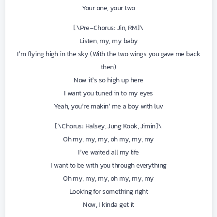
Your one, your two
\[Pre-Chorus: Jin, RM\]
Listen, my, my baby
I’m flying high in the sky (With the two wings you gave me back
then)
Now it’s so high up here
I want you tuned in to my eyes
Yeah, you’re makin’ me a boy with luv
\[Chorus: Halsey, Jung Kook, Jimin\]
Oh my, my, my, oh my, my, my
I’ve waited all my life
I want to be with you through everything
Oh my, my, my, oh my, my, my
Looking for something right
Now, I kinda get it