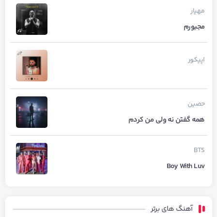
مهیار
مجبورم
اپیکور
حصین
همه گفتن نه ولی من کردم
BTS
Boy With Luv
آهنگ های برتر