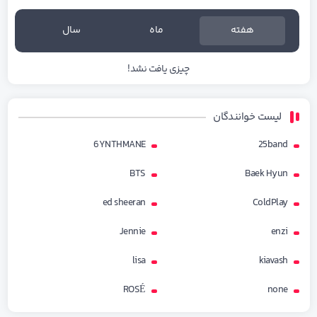
هفته
ماه
سال
چیزی یافت نشد!
لیست خوانندگان
6YNTHMANE
25band
BTS
Baek Hyun
ed sheeran
ColdPlay
Jennie
enzi
lisa
kiavash
ROSÉ
none