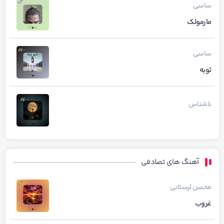
ساسی
مارمولک
ساسی
توبه
ناشناس
آهنگ های تصادفی
محسن لرستانی
غروب