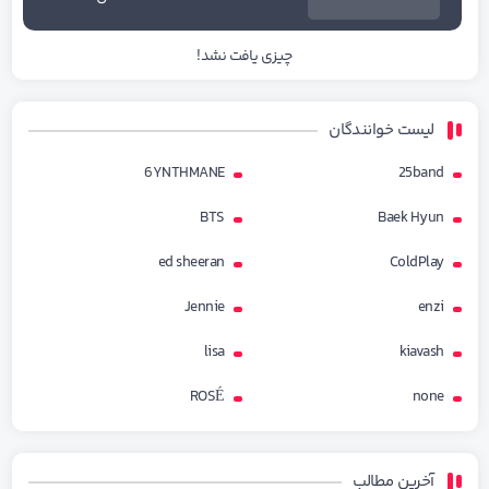
چیزی یافت نشد!
لیست خوانندگان
6YNTHMANE
25band
BTS
Baek Hyun
ed sheeran
ColdPlay
Jennie
enzi
lisa
kiavash
ROSÉ
none
آخرین مطالب