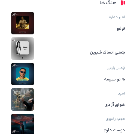
اهنگ ها
امیر مقاره
توقع
بتمنی انساک شیرین
آرمین زارعی
به تو میرسه
امید
هوای آزادی
مجید رضوی
دوست دارم