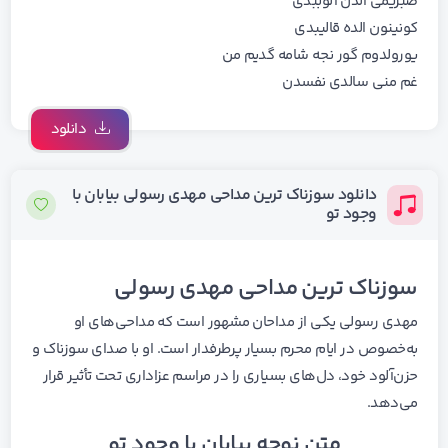
ﺻﺒﺮﻳﻤﻰ اﻟﺪن آﻟﻮﺑﺒﺪی
ﻛﻮﻧﻴﻨﻮن اﻟﺪه ﻗﺎﻟﻴﺒﺪی
ﻳﻮروﻟﺪوم ﮔﻮر ﻧﺠﻪ ﺷﺎﻣﻪ ﮔﺪﻳﻢ ﻣﻦ
ﻏﻢ ﻣﻨﻰ ﺳﺎﻟﺪی ﻧﻔﺴﺪن
دانلود
دانلود سوزناک ترین مداحی مهدی رسولی بیابان با
وجود تو
سوزناک ترین مداحی مهدی رسولی
مهدی رسولی یکی از مداحان مشهور است که مداحی‌های او
به‌خصوص در ایام محرم بسیار پرطرفدار است. او با صدای سوزناک و
حزن‌آلود خود، دل‌های بسیاری را در مراسم عزاداری تحت تأثیر قرار
می‌دهد.
متن نوحه بیابان با وجود تو