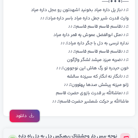
──|✦✦✦|──
♫♪♪باز یل داره میاد بخونید اشهدتون رو عجل داره میاد
وارث قدرت شیر جمل داره میاد باسر داره میاد♫♪♪
♫♪♪قاسم قاسم قاسم قاسم♫♪♪
♫♪♪مثل ابوالفضل عموش یه قمر داره میاد
نداره ترسی به دل با جگر داره میاد♫♪♪
♫♪♪قاسم قاسم قاسم قاسم♫♪♪
♫♪♪ضربه میزد میشد لشگر واژگون
خون حیدره تو رگ هاش این نوجوون♫♪♪
♫♪♪انگار نه انگار که سیزده سالشه
زانو میزنه پیشش صدها پهلوون♫♪♪
♫♪♪ماشاالله بر قدرت بازوی حضرت قاسم
ماشاالله بر حرکت شمشیر حضرت قاسم♫♪♪
دانلود
نوحه بیس دار وحشتناک ریمیکس دل به دل راه داره