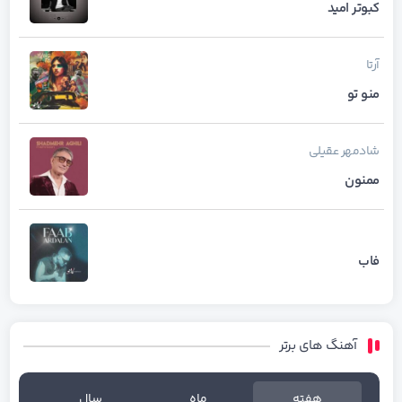
کبوتر امید
آرتا
منو تو
شادمهر عقیلی
ممنون
فاب
آهنگ های برتر
هفته
ماه
سال