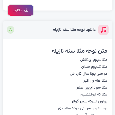
دانلود
دانلود نوحه مثلا سنه نازیله
متن نوحه مثلا سنه نازیله
ﻣﺜﻠﺎ دﻳﺮم ای ﻛﺎش
ﻣﺜﻠﺎ ﮔﺪﻳﺮم ﺧﻨﺪان
در ﻣﻨﻰ ﻳﻮﻟﺎ ﺳﺎل ﻗﺎرداش
ﻣﺜﻠﺎ ﻫﻠﻪ وار اﻛﺒﺮ
ﻣﺜﻠﺎ ﺳﻮد اﻳﭽﻴﺮ اﺻﻐﺮ
ﻣﺜﻠﺎ ﻛﻪ اﺑﻮاﻟﻔﻀﻠﻴﻢ
ﻳﻮﻟﻮن اﺳﻮﺗﻪ ﺳﭙﻴﺮ ﮔﻮﻟﻠﺮ
ﻳﻮروﻟﺪوم ﻏﻢ ﻣﻨﻰ درده ﺳﺎﻟﻴﺒﺪی