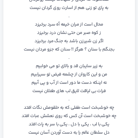
به پای تو زنی هم از اسارت روی گردان نیست
.
محال است از میان خیمه آه سرد برخیزد
ز کوه صبر من حتی نشان درد برخیزد
اگر زن شیرزن باشد به جنگ مرد برخیزد
بجنگم با سنان ؟ هرگز !! سنان که جزو مردان نیست
.
به زیر سایبان قد و بالای تو می خوابیم
من و این کاروان از چشمه فیض تو سیرابیم
نه اینکه دست ما دور است از آب و پی آبیم
فرات بی لیاقت لایق لب های طفلان نیست
.
چه خوشبخت است طفلی که به حلقومش نگات افتد
چه خوشبخت است آن کس که روی نعشش عبات افتد
یکی با لب ، یکی با دل ، یکی با سر به پات افتد
دل سلطان عالم را به دست آوردن آسان نیست