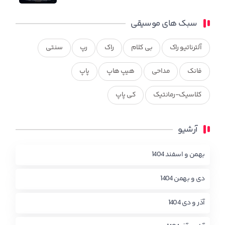
سبک های موسیقی
آلترناتیو راک
بی کلام
راک
رپ
سنتی
فانک
مداحی
هیپ هاپ
پاپ
کلاسیک-رمانتیک
کی پاپ
آرشیو
بهمن و اسفند 1404
دی و بهمن 1404
آذر و دی 1404