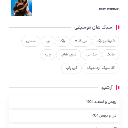
new woman
سبک های موسیقی
آلترناتیو راک
بی کلام
راک
رپ
سنتی
فانک
مداحی
هیپ هاپ
پاپ
کلاسیک-رمانتیک
کی پاپ
آرشیو
بهمن و اسفند 1404
دی و بهمن 1404