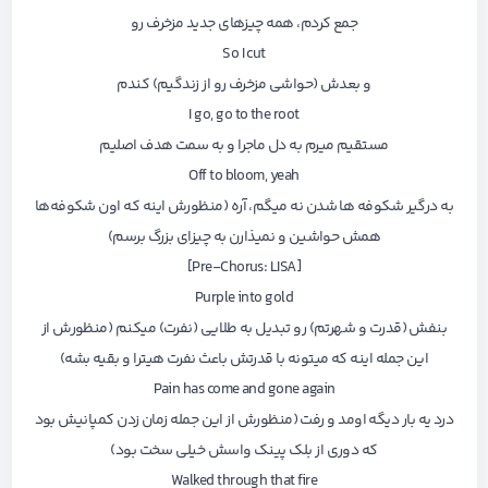
جمع کردم، همه چیزهای جدید مزخرف رو
So I cut
و بعدش (حواشی مزخرف رو از زندگیم) کندم
I go, go to the root
مستقیم میرم به دل ماجرا و به سمت هدف اصلیم
Off to bloom, yeah
به درگیر شکوفه ها شدن نه میگم، آره (منظورش اینه که اون شکوفه‌ها
همش حواشین و نمیذارن به چیزای بزرگ برسم)
[Pre-Chorus: LISA]
Purple into gold
بنفش (قدرت و شهرتم) رو تبدیل به طلایی (نفرت) میکنم (منظورش از
این جمله اینه که میتونه با قدرتش باعث نفرت هیترا و بقیه بشه)
Pain has come and gone again
درد یه بار دیگه اومد و رفت (منظورش از این جمله زمان زدن کمپانیش بود
که دوری از بلک پینک واسش خیلی سخت بود)
Walked through that fire