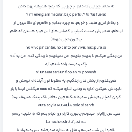
نه بخاطر چیزایی که دارم، یا چیزایی که بقیه همیشه بهم دادن
Y mi energía inmaculá’, bajo perfil (Y tú ‘tás fuera)
و بخاطر انرژی مثبت و خوبم، نه چهره جذابم و ظاهرم (و حالا بیرون از
اونجام، منظورش صنعت کیپاپ و کمپانی های این حوزه هستن که ظاهر
براشون خیلی مهمه)
Yo vivo pa’ cantar, no canto pa’ vivir, nací pura, sí
من زندگی میکنم تا بتونم بخونم، من نمیخونم تا زندگی کنم، من یه آدم
پاک و درست زاده شدم، آره
Ni una era será un flop en mi porvenir
هیچکدوم از بخش‌های زندگیم، یه سقوط توی آینده‌ام نیستن و
نابودش نمیکنن (داره به زمانی اشاره میکنه که همه میگفتن لیسا با باز
کردن کمپانی خودش سقوط میکنه چون بخاطر بلک پینک معروف بود)
Puta, soy la ROSALÍA, solo sé servir
هی، من رزالیام، میدونم چجوری کارام رو انجام بدم که به نتیجه برسم
La noche estrellá’, así sea
بلاخره اون شب میرسه و مثل یه ستاره میدرخشه، پس میخواد تا