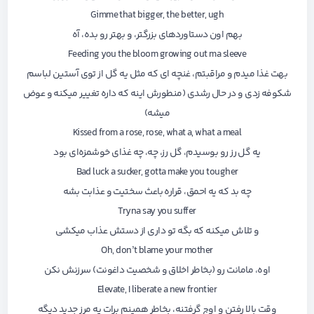
Gimme that bigger, the better, ugh
بهم اون دستاوردهای بزرگتر، و بهتر رو بده، آه
Feeding you the bloom growing out ma sleeve
بهت غذا میدم و مراقبتم، غنچه ای که مثل یه گل از توی آستین لباسم
شکوفه زدی و در حال رشدی (منطورش اینه که داره تغییر میکنه و عوض
میشه)
Kissed from a rose, rose, what a, what a meal
یه گل رز رو بوسیدم، گل رز، چه، چه غذای خوشمزه‌ای بود
Bad luck a sucker, gotta make you tougher
چه بد که یه احمق، قراره باعث سختیت و عذابت بشه
Tryna say you suffer
و تلاش میکنه که بگه تو داری از دستش عذاب میکشی
Oh, don’t blame your mother
اوه، مامانت رو (بخاطر اخلاق و شخصیت داغونت) سرزنش نکن
Elevate, I liberate a new frontier
وقت بالا رفتن و اوج گرفتنه، بخاطر همینم برات یه مرز جدید دیگه