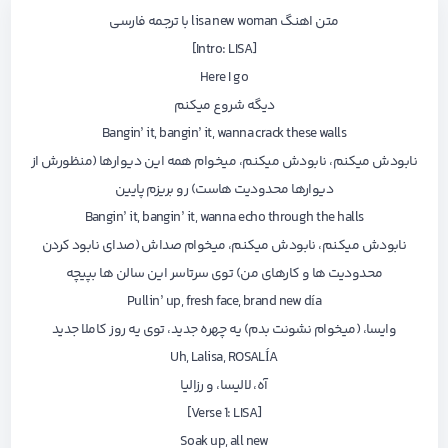
متن اهنگ lisa new woman با ترجمه فارسی
[Intro: LISA]
Here I go
دیگه شروع میکنم
Bangin’ it, bangin’ it, wanna crack these walls
نابودش میکنم، نابودش میکنم، میخوام همه این دیوارها (منظورش از
دیوارها محدودیت هاست) رو بریزم پایین
Bangin’ it, bangin’ it, wanna echo through the halls
نابودش میکنم، نابودش میکنم، میخوام صداش (صدای نابود کردن
محدودیت ها و کارهای من) توی سرتاسر این سالن ها بپیچه
Pullin’ up, fresh face, brand new día
وایسا، (میخوام نشونت بدم) یه چهره جدید، توی یه روز کاملا جدید
Uh, Lalisa, ROSALÍA
آه، لالیسا، و رزالیا
[Verse 1: LISA]
Soak up, all new