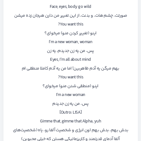
Face, eyes, body go wild
صورتت، چشم هات، و بدنت، از این تغییر من دارن هیجان زده میشن
You want this?
اینو (تغییر کردن منو) میخوای؟
I’m a new woman, woman
پس، من یه زن جدیدم، یه زن
Eyes, I’m all about mind
بهم میگن یه آدم ظاهربین! اما من یه آدم کاملا منطقی ام
You want this?
اینو (منطقی شدن منو) میخوای؟
I’m a new woman
پس، من یه زن جدیدم
[Outro: LISA]
Gimme that, gimme that Alpha, yuh
بدش بهم، بدش بهم اون انرژی و شخصیت آلفا رو، یاه (شخصیت‌های
آلفا آدمای قدرتمند و کاریزماتیکی هستن که خیلی محبوبن)