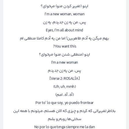
اینو (تغییر کردن منو) میخوای؟
I’m a new woman, woman
پس، من یه زن جدیدم، یه زن
Eyes, I’m all about mind
بهم میگن یه آدم ظاهربین! اما من یه آدم کاملا منطقی ام
You want this?
اینو (منطقی شدن منو) میخوای؟
I’m a new woman
پس، من یه زن جدیدم
[Verse 2: ROSALÍA]
(Uh, uh, mmh)
(آه، آه، امم)
Por to’ lo quе soy, yo puedo frontear
بخاطر تغییراتی که کردم و چیزی که الان هستم، میتونم با همه این
سختی‌ها روبه‌رو بشم
No por lo que tеnga siempre me la dan