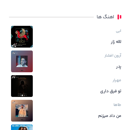
اهنگ ها
ابی
لاله زار
آرون افشار
پدر
مهیار
تو فرق داری
طاها
من داد میزنم