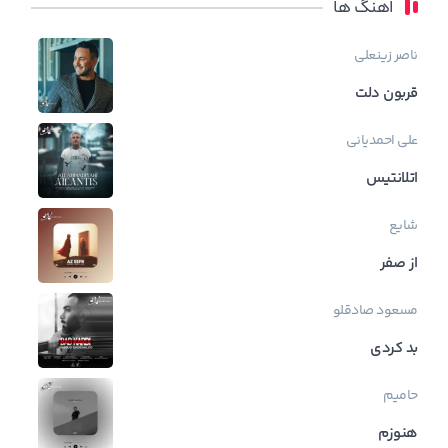
اهنگ ها
ناصر زینعلی
قربون دلت
علی احمدیانی
اتلانتیس
شایع
از صفر
مسعود صادقلو
بد کردی
حامیم
هنوزم