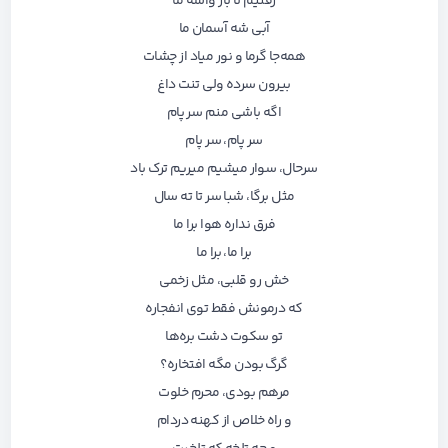
رفتیم تا باز واسه ما
آبی شه آسمان ما
همه‌جا گرما و نور میاد از چشات
بیرون سرده ولی تنت داغ
اگه باشی منم سر پام
سر پام، سر پام
سرحال، سوار میشیم میریم ترک باد
مثل برگا، شبا سر تا ته سال
فرق نداره هوا برا ما
برا ما، برا ما
خش رو قلبی، مثل زخمی
که درمونش فقط توی انفجاره
تو سکوت دشت بره‌ها
گرگ بودن مگه افتخاره؟
مرهم بودی، محرم خلوت
و راه خلاص از کهنه دردام