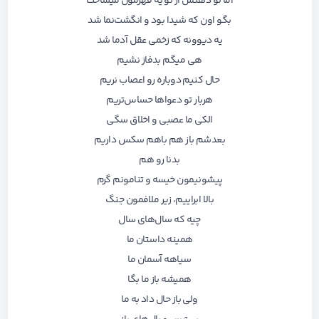
اما تو ذهنش از تو یه قهرمون میساخت
بگو اون که شیدا بود و انگشت‌نما شد
یه دیوونه که زخمی عقل آدما شد
هی میگم بدفاز نشیم
حال کنیم دوباره رو اعصاب نریم
هربار تو دعواها حساس‌تریم
الکی ما عصبی و اخلاق سگی
بعدشم باز هم باهم سکس داریم
بدنا رو هم
پیشونیمون خیسه و تنامونم گرم
بالا ابراییم، زیر ملافمون جنگ
چیه که سال‌های سال
همینه داستان ما
سیاهه آسمان ما
همیشه باز ما بگا
ولی باز حال داد به ما