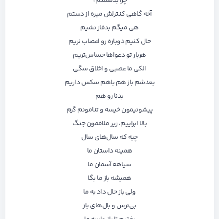
چرا بدمستم؟
آخه گاهی کنترلش میره از دستم
هی میگم بدفاز نشیم
حال کنیم دوباره رو اعصاب نریم
هربار تو دعواها حساس‌تریم
الکی ما عصبی و اخلاق سگی
بعدشم باز هم باهم سکس داریم
بدنا رو هم
پیشونیمون خیسه و تنامونم گرم
بالا ابراییم، زیر ملافمون جنگ
چیه که سال‌های سال
همینه داستان ما
سیاهه آسمان ما
همیشه باز ما بگا
ولی باز حال داد به ما
بی‌ترس و بال‌های باز