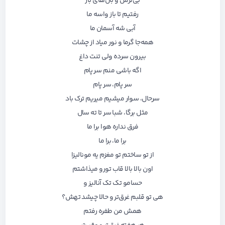
بی‌ترس و بال‌های باز
رفتیم تا باز واسه ما
آبی شه آسمان ما
همه‌جا گرما و نور میاد از چشات
بیرون سرده ولی تنت داغ
اگه باشی منم سر پام
سر پام، سر پام
سرحال، سوار میشیم میریم ترک باد
مثل برگا، شبا سر تا ته سال
فرق نداره هوا برا ما
برا ما، برا ما
از تو ساختم تو مغزم یه مونالیزا
اون بالا بالا قاب تورو میذاشتم
حسامو تک تک آنالیز و
هی تو قلبم غرق‌تر و حالا چیشد تهش؟
همش من طفره رفتم