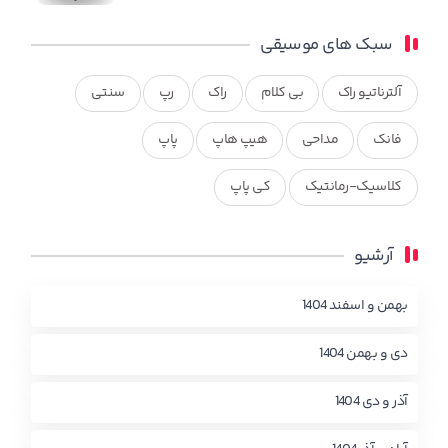
سبک های موسیقی
آلترناتیو راک
بی کلام
راک
رپ
سنتی
فانک
مداحی
هیپ هاپ
پاپ
کلاسیک-رمانتیک
کی پاپ
آرشیو
بهمن و اسفند 1404
دی و بهمن 1404
آذر و دی 1404