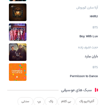
آرتا
سارن
کوروش
HHRU
BTS
Boy With Luv
حجت اشرف زاده
باران ببارد
BTS
Permisson to Dance
سبک های موسیقی
آلترناتیو راک
بی کلام
راک
رپ
سنتی